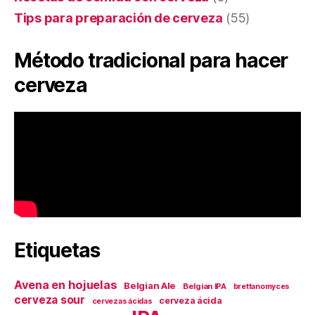
Tips para preparación de cerveza
(55)
Método tradicional para hacer
cerveza
Etiquetas
Avena en hojuelas
Belgian Ale
Belgian IPA
brettanomyces
cerveza sour
cerveza ácida
cervezas ácidas