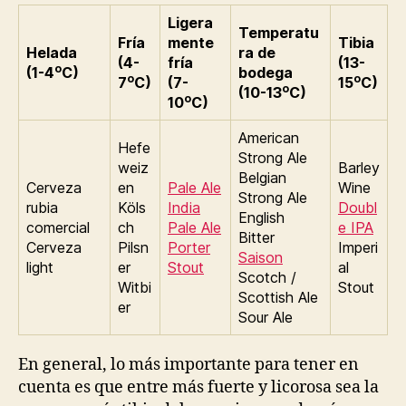
Ligera
Temperatu
Fría
mente
Tibia
Helada
ra de
(4-
fría
(13-
o
(1-4
C)
bodega
o
o
7
C)
(7-
15
C)
o
(10-13
C)
o
10
C)
American
Hefe
Strong Ale
weiz
Barley
Belgian
Cerveza
en
Pale Ale
Wine
Strong Ale
rubia
Köls
India
Doubl
English
comercial
ch
Pale Ale
e IPA
Bitter
Cerveza
Pilsn
Porter
Imperi
Saison
light
er
Stout
al
Scotch /
Witbi
Stout
Scottish Ale
er
Sour Ale
En general, lo más importante para tener en
cuenta es que entre más fuerte y licorosa sea la