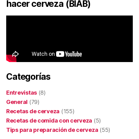
hacer cerveza (BIAB)
Categorías
Entrevistas
(8)
General
(79)
Recetas de cerveza
(155)
Recetas de comida con cerveza
(5)
Tips para preparación de cerveza
(55)