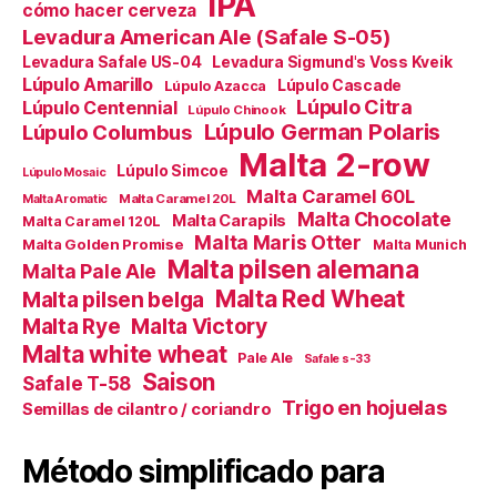
IPA
cómo hacer cerveza
Levadura American Ale (Safale S-05)
Levadura Safale US-04
Levadura Sigmund's Voss Kveik
Lúpulo Amarillo
Lúpulo Cascade
Lúpulo Azacca
Lúpulo Citra
Lúpulo Centennial
Lúpulo Chinook
Lúpulo German Polaris
Lúpulo Columbus
Malta 2-row
Lúpulo Simcoe
Lúpulo Mosaic
Malta Caramel 60L
Malta Caramel 20L
Malta Aromatic
Malta Chocolate
Malta Carapils
Malta Caramel 120L
Malta Maris Otter
Malta Golden Promise
Malta Munich
Malta pilsen alemana
Malta Pale Ale
Malta Red Wheat
Malta pilsen belga
Malta Victory
Malta Rye
Malta white wheat
Pale Ale
Safale s-33
Saison
Safale T-58
Trigo en hojuelas
Semillas de cilantro / coriandro
Método simplificado para