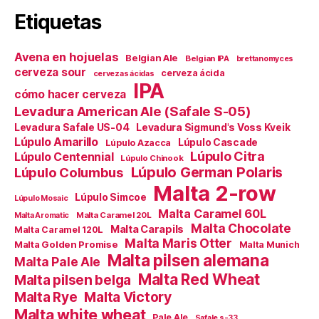
Etiquetas
Avena en hojuelas
Belgian Ale
Belgian IPA
brettanomyces
cerveza sour
cerveza ácida
cervezas ácidas
IPA
cómo hacer cerveza
Levadura American Ale (Safale S-05)
Levadura Safale US-04
Levadura Sigmund's Voss Kveik
Lúpulo Amarillo
Lúpulo Cascade
Lúpulo Azacca
Lúpulo Citra
Lúpulo Centennial
Lúpulo Chinook
Lúpulo German Polaris
Lúpulo Columbus
Malta 2-row
Lúpulo Simcoe
Lúpulo Mosaic
Malta Caramel 60L
Malta Caramel 20L
Malta Aromatic
Malta Chocolate
Malta Carapils
Malta Caramel 120L
Malta Maris Otter
Malta Golden Promise
Malta Munich
Malta pilsen alemana
Malta Pale Ale
Malta Red Wheat
Malta pilsen belga
Malta Victory
Malta Rye
Malta white wheat
Pale Ale
Safale s-33