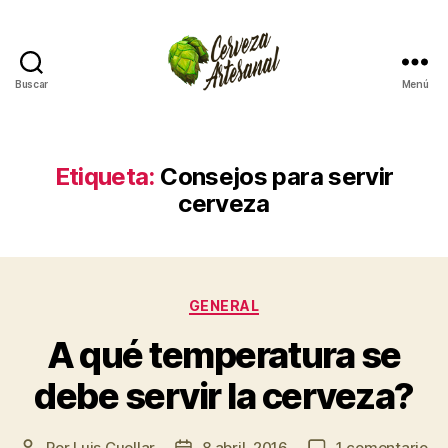
Buscar
Menú
Cómo
hacer
cerveza
artesanal
Etiqueta:
Consejos para servir
en
cerveza
casa
Categorías
GENERAL
A qué temperatura se
debe servir la cerveza?
en
Por
Luis Cuellar
8 abril, 2016
1 comentario