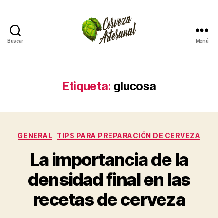
Buscar
Menú
Cómo
hacer
cerveza
artesanal
Etiqueta:
glucosa
en
casa
Categorías
GENERAL
TIPS PARA PREPARACIÓN DE CERVEZA
La importancia de la
densidad final en las
recetas de cerveza