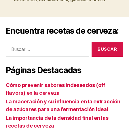
densidad
final
en
las
Encuentra recetas de cerveza:
recetas
de
Buscar:
cerveza”
Páginas Destacadas
Cómo prevenir sabores indeseados (off
flavors) en la cerveza
La maceración y su influencia en la extracción
de azúcares para una fermentación ideal
La importancia de la densidad final en las
recetas de cerveza