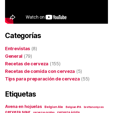
Categorías
Entrevistas
(8)
General
(79)
Recetas de cerveza
(155)
Recetas de comida con cerveza
(5)
Tips para preparación de cerveza
(55)
Etiquetas
Avena en hojuelas
Belgian Ale
Belgian IPA
brettanomyces
cerveza sour
cerveza ácida
cervezas ácidas