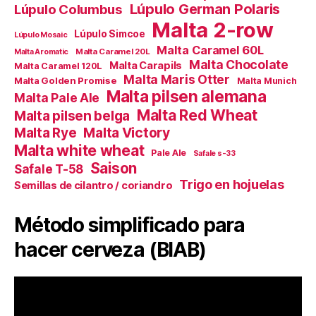
Lúpulo German Polaris
Lúpulo Columbus
Malta 2-row
Lúpulo Simcoe
Lúpulo Mosaic
Malta Caramel 60L
Malta Caramel 20L
Malta Aromatic
Malta Chocolate
Malta Carapils
Malta Caramel 120L
Malta Maris Otter
Malta Golden Promise
Malta Munich
Malta pilsen alemana
Malta Pale Ale
Malta Red Wheat
Malta pilsen belga
Malta Victory
Malta Rye
Malta white wheat
Pale Ale
Safale s-33
Saison
Safale T-58
Trigo en hojuelas
Semillas de cilantro / coriandro
Método simplificado para
hacer cerveza (BIAB)