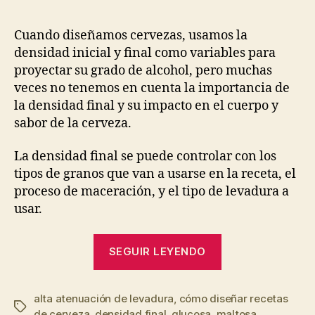
Cuando diseñamos cervezas, usamos la
densidad inicial y final como variables para
proyectar su grado de alcohol, pero muchas
veces no tenemos en cuenta la importancia de
la densidad final y su impacto en el cuerpo y
sabor de la cerveza.
La densidad final se puede controlar con los
tipos de granos que van a usarse en la receta, el
proceso de maceración, y el tipo de levadura a
usar.
“La
SEGUIR LEYENDO
importancia
de
alta atenuación de levadura
,
cómo diseñar recetas
la
Etiquetas
de cerveza
,
densidad final
,
glucosa
,
maltosa