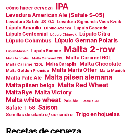
IPA
cómo hacer cerveza
Levadura American Ale (Safale S-05)
Levadura Safale US-04
Levadura Sigmund's Voss Kveik
Lúpulo Amarillo
Lúpulo Cascade
Lúpulo Azacca
Lúpulo Citra
Lúpulo Centennial
Lúpulo Chinook
Lúpulo German Polaris
Lúpulo Columbus
Malta 2-row
Lúpulo Simcoe
Lúpulo Mosaic
Malta Caramel 60L
Malta Caramel 20L
Malta Aromatic
Malta Chocolate
Malta Carapils
Malta Caramel 120L
Malta Maris Otter
Malta Golden Promise
Malta Munich
Malta pilsen alemana
Malta Pale Ale
Malta Red Wheat
Malta pilsen belga
Malta Victory
Malta Rye
Malta white wheat
Pale Ale
Safale s-33
Saison
Safale T-58
Trigo en hojuelas
Semillas de cilantro / coriandro
Recetas de cerveza