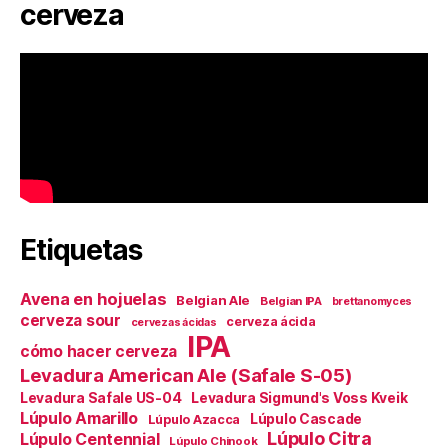
cerveza
Etiquetas
Avena en hojuelas
Belgian Ale
Belgian IPA
brettanomyces
cerveza sour
cerveza ácida
cervezas ácidas
IPA
cómo hacer cerveza
Levadura American Ale (Safale S-05)
Levadura Safale US-04
Levadura Sigmund's Voss Kveik
Lúpulo Amarillo
Lúpulo Cascade
Lúpulo Azacca
Lúpulo Citra
Lúpulo Centennial
Lúpulo Chinook