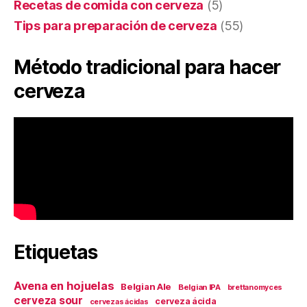
Recetas de comida con cerveza
(5)
Tips para preparación de cerveza
(55)
Método tradicional para hacer
cerveza
Etiquetas
Avena en hojuelas
Belgian Ale
Belgian IPA
brettanomyces
cerveza sour
cerveza ácida
cervezas ácidas