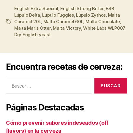
/
English Extra Special
,
English Strong Bitter
Strong
,
ESB
,
Lúpulo Delta
,
Lúpulo Fuggles
,
Lúpulo Zythos
,
Malta
Bitter
Caramel 20L
,
Malta Caramel 60L
,
Malta Chocolate
,
Etiquetas
(ESB)”
Malta Maris Otter
,
Malta Victory
,
White Labs WLP007
Dry English yeast
Encuentra recetas de cerveza:
Buscar:
Páginas Destacadas
Cómo prevenir sabores indeseados (off
flavors) en la cerveza