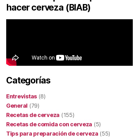
hacer cerveza (BIAB)
Categorías
Entrevistas
(8)
General
(79)
Recetas de cerveza
(155)
Recetas de comida con cerveza
(5)
Tips para preparación de cerveza
(55)