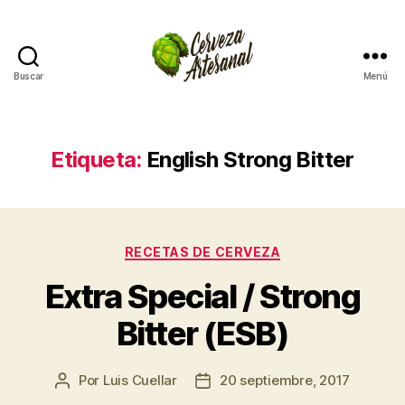
Buscar
Menú
Cómo
hacer
cerveza
artesanal
Etiqueta:
English Strong Bitter
en
casa
Categorías
RECETAS DE CERVEZA
Extra Special / Strong
Bitter (ESB)
Por
Luis Cuellar
20 septiembre, 2017
Autor
Fecha
de
de