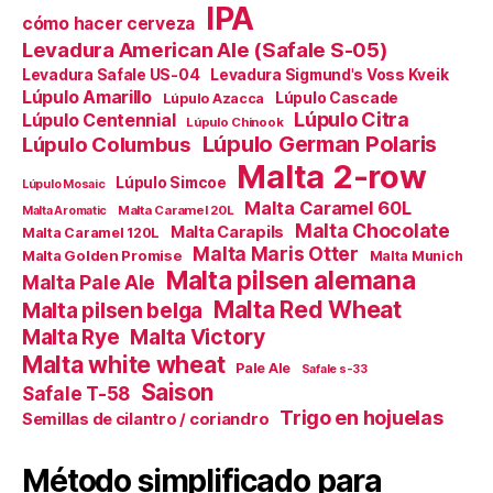
IPA
cómo hacer cerveza
Levadura American Ale (Safale S-05)
Levadura Safale US-04
Levadura Sigmund's Voss Kveik
Lúpulo Amarillo
Lúpulo Cascade
Lúpulo Azacca
Lúpulo Citra
Lúpulo Centennial
Lúpulo Chinook
Lúpulo German Polaris
Lúpulo Columbus
Malta 2-row
Lúpulo Simcoe
Lúpulo Mosaic
Malta Caramel 60L
Malta Caramel 20L
Malta Aromatic
Malta Chocolate
Malta Carapils
Malta Caramel 120L
Malta Maris Otter
Malta Golden Promise
Malta Munich
Malta pilsen alemana
Malta Pale Ale
Malta Red Wheat
Malta pilsen belga
Malta Victory
Malta Rye
Malta white wheat
Pale Ale
Safale s-33
Saison
Safale T-58
Trigo en hojuelas
Semillas de cilantro / coriandro
Método simplificado para