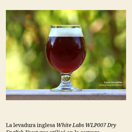
la
la
entrada
entrada
La levadura inglesa
White Labs WLP007 Dry