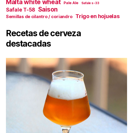
Malta white wheat
Pale Ale
Safale s-33
Saison
Safale T-58
Trigo en hojuelas
Semillas de cilantro / coriandro
Recetas de cerveza
destacadas