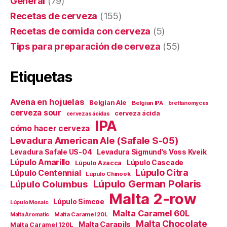
General
(79)
Recetas de cerveza
(155)
Recetas de comida con cerveza
(5)
Tips para preparación de cerveza
(55)
Etiquetas
Avena en hojuelas
Belgian Ale
Belgian IPA
brettanomyces
cerveza sour
cerveza ácida
cervezas ácidas
IPA
cómo hacer cerveza
Levadura American Ale (Safale S-05)
Levadura Safale US-04
Levadura Sigmund's Voss Kveik
Lúpulo Amarillo
Lúpulo Cascade
Lúpulo Azacca
Lúpulo Citra
Lúpulo Centennial
Lúpulo Chinook
Lúpulo German Polaris
Lúpulo Columbus
Malta 2-row
Lúpulo Simcoe
Lúpulo Mosaic
Malta Caramel 60L
Malta Caramel 20L
Malta Aromatic
Malta Chocolate
Malta Carapils
Malta Caramel 120L