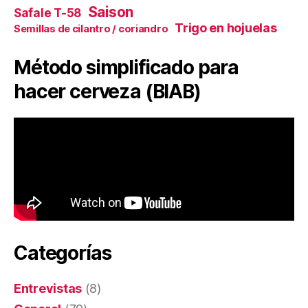
Saison
Safale T-58
Trigo en hojuelas
Semillas de cilantro / coriandro
Método simplificado para
hacer cerveza (BIAB)
Categorías
Entrevistas
(8)