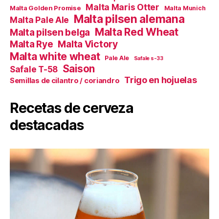
Malta Maris Otter
Malta Golden Promise
Malta Munich
Malta pilsen alemana
Malta Pale Ale
Malta Red Wheat
Malta pilsen belga
Malta Victory
Malta Rye
Malta white wheat
Pale Ale
Safale s-33
Saison
Safale T-58
Trigo en hojuelas
Semillas de cilantro / coriandro
Recetas de cerveza
destacadas