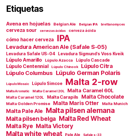
Etiquetas
Avena en hojuelas
Belgian Ale
Belgian IPA
brettanomyces
cerveza sour
cerveza ácida
cervezas ácidas
IPA
cómo hacer cerveza
Levadura American Ale (Safale S-05)
Levadura Safale US-04
Levadura Sigmund's Voss Kveik
Lúpulo Amarillo
Lúpulo Cascade
Lúpulo Azacca
Lúpulo Citra
Lúpulo Centennial
Lúpulo Chinook
Lúpulo German Polaris
Lúpulo Columbus
Malta 2-row
Lúpulo Simcoe
Lúpulo Mosaic
Malta Caramel 60L
Malta Caramel 20L
Malta Aromatic
Malta Chocolate
Malta Carapils
Malta Caramel 120L
Malta Maris Otter
Malta Golden Promise
Malta Munich
Malta pilsen alemana
Malta Pale Ale
Malta Red Wheat
Malta pilsen belga
Malta Victory
Malta Rye
Malta white wheat
Pale Ale
Safale s-33