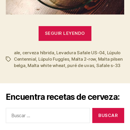
“Cerveza
SEGUIR LEYENDO
Ale
con
ale
,
cerveza híbrida
,
Levadura Safale US-04
uvas,
,
Lúpulo
Centennial
,
Lúpulo Fuggles
,
Malta 2-row
,
Malta pilsen
Etiquetas
maltas
belga
,
Malta white wheat
,
puré de uvas
,
Safale s-33
Belgian
Pilsner,
Wheat,
2-
Encuentra recetas de cerveza:
row;
Lúpulos
Buscar:
Centennial
y