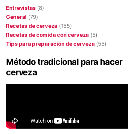
Entrevistas
(8)
General
(79)
Recetas de cerveza
(155)
Recetas de comida con cerveza
(5)
Tips para preparación de cerveza
(55)
Método tradicional para hacer
cerveza