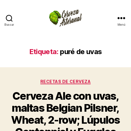
Buscar
Menú
Cómo
hacer
cerveza
artesanal
Etiqueta:
puré de uvas
en
casa
Categorías
RECETAS DE CERVEZA
Cerveza Ale con uvas,
maltas Belgian Pilsner,
Wheat, 2-row; Lúpulos