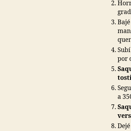
Horn
grad
Bajé
mant
que
Subí
por 
Saqu
tost
Segu
a 35
Saqu
vers
Dejé