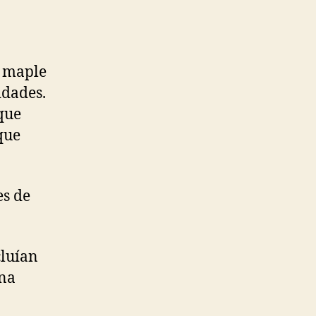
e maple
idades.
 que
que
es de
cluían
una