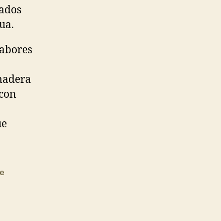
zados
ua.
sabores
 madera
 con
ue
de