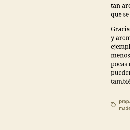
tan ar
que se
Gracia
y arom
ejempl
menos 
pocas 
pueden
tambié
prep
Etiqueta
made