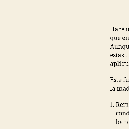
Hace u
que en
Aunque
estas 
apliqu
Este f
la mad
Remo
cond
band