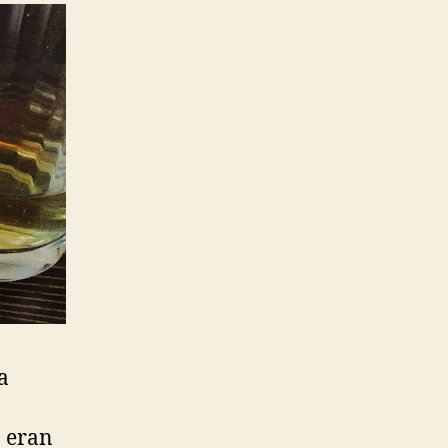
a
o eran