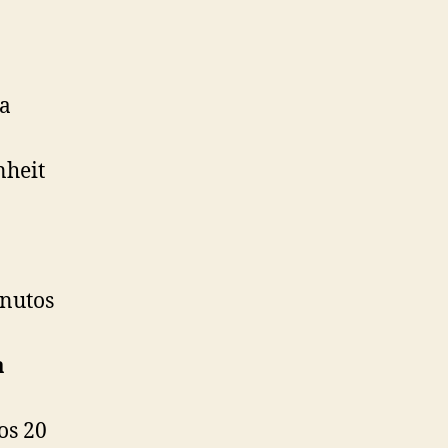
ba
nheit
inutos
a
os 20