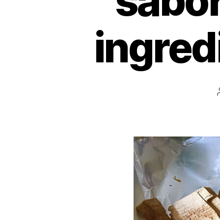
sabo
ingred