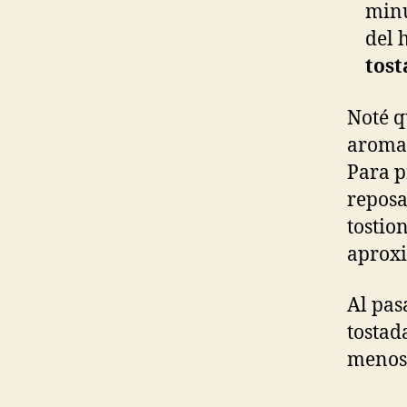
minu
del 
tost
Noté q
aroma,
Para p
reposa
tostio
aprox
Al pas
tostad
menos 