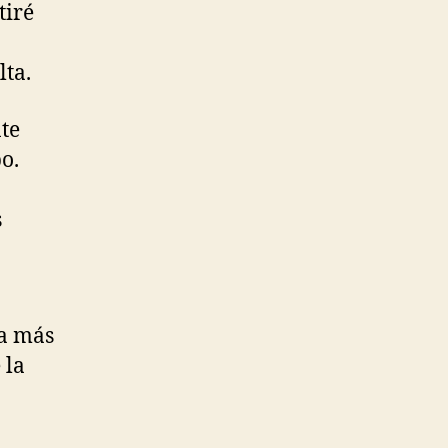
tiré
lta.
te
o.
s
ra más
 la