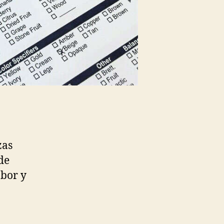
zas
de
abor y