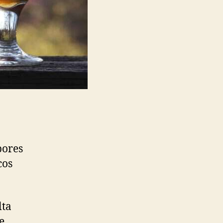
bores
cos
lta
e