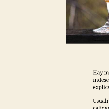
Hay mu
indese
explic
Usualm
calida