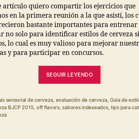
e artículo quiero compartir los ejercicios que
os en la primera reunión a la que asistí, los 
ecieron bastante importantes para entrenar 
r no solo para identificar estilos de cerveza s
os, lo cual es muy valioso para mejorar nuest
as y para participar en concursos.
“Análisis
SEGUIR LEYENDO
sensorial
de
cervezas
sis sensorial de cerveza
,
evaluación de cerveza
,
Guía de esti
eza BJCP 2015
,
off flavors
,
sabores indeseados
,
tips para cat
según
s
eza
su
estilo”