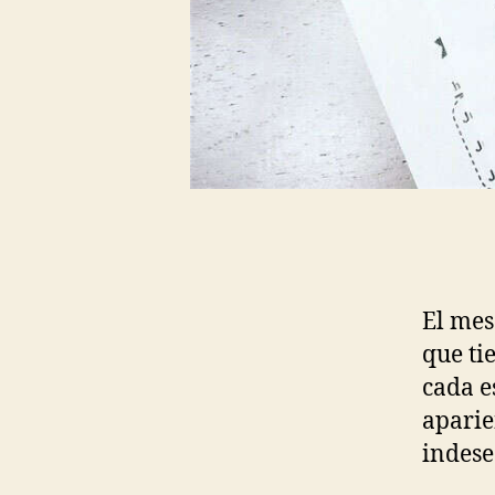
El mes
que ti
cada e
aparie
indese