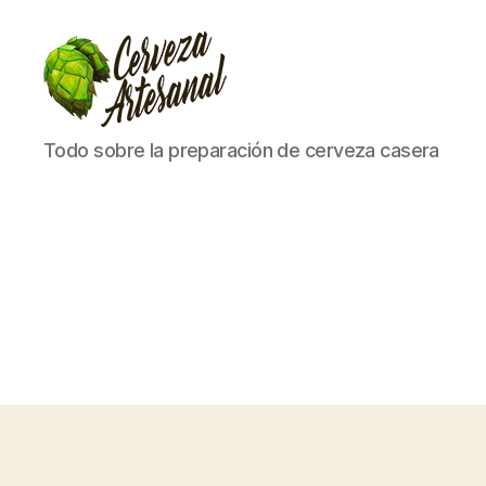
Cómo
Todo sobre la preparación de cerveza casera
hacer
cerveza
artesanal
en
casa