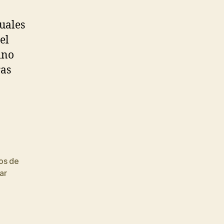
cuales
el
ino
ras
los de
ar