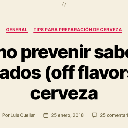
Categorías
GENERAL
TIPS PARA PREPARACIÓN DE CERVEZA
o prevenir sab
dos (off flavor
cerveza
Por
Luis Cuellar
25 enero, 2018
25 comentar
utor
Fecha
e
de