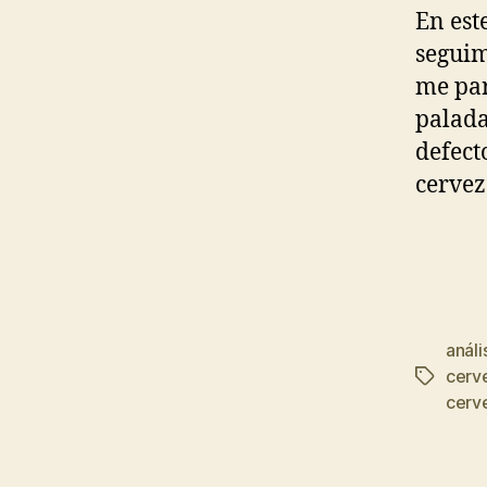
En est
seguim
me par
palada
defect
cervez
análi
cerv
Etiqueta
cerv