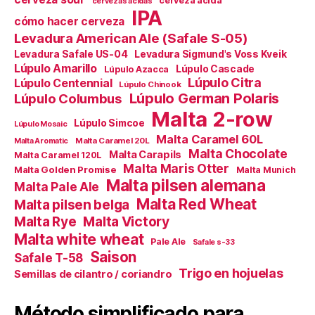
cerveza ácida
cervezas ácidas
IPA
cómo hacer cerveza
Levadura American Ale (Safale S-05)
Levadura Safale US-04
Levadura Sigmund's Voss Kveik
Lúpulo Amarillo
Lúpulo Cascade
Lúpulo Azacca
Lúpulo Citra
Lúpulo Centennial
Lúpulo Chinook
Lúpulo German Polaris
Lúpulo Columbus
Malta 2-row
Lúpulo Simcoe
Lúpulo Mosaic
Malta Caramel 60L
Malta Caramel 20L
Malta Aromatic
Malta Chocolate
Malta Carapils
Malta Caramel 120L
Malta Maris Otter
Malta Golden Promise
Malta Munich
Malta pilsen alemana
Malta Pale Ale
Malta Red Wheat
Malta pilsen belga
Malta Victory
Malta Rye
Malta white wheat
Pale Ale
Safale s-33
Saison
Safale T-58
Trigo en hojuelas
Semillas de cilantro / coriandro
Método simplificado para