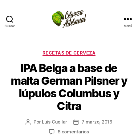
Buscar
Menú
Cómo
hacer
cerveza
artesanal
Categorías
RECETAS DE CERVEZA
en
IPA Belga a base de
casa
malta German Pilsner y
lúpulos Columbus y
Citra
Por
Luis Cuellar
7 marzo, 2016
Autor
Fecha
de
de
en
8 comentarios
la
la