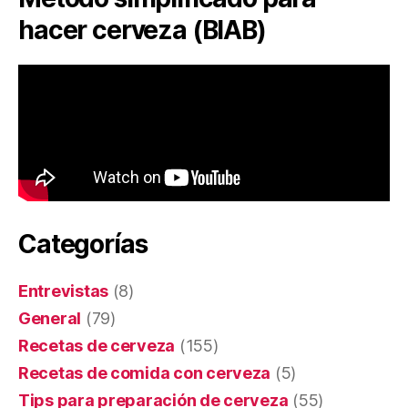
hacer cerveza (BIAB)
Categorías
Entrevistas
(8)
General
(79)
Recetas de cerveza
(155)
Recetas de comida con cerveza
(5)
Tips para preparación de cerveza
(55)