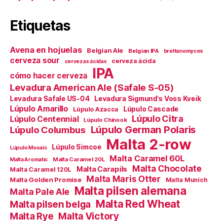
Etiquetas
Avena en hojuelas
Belgian Ale
Belgian IPA
brettanomyces
cerveza sour
cerveza ácida
cervezas ácidas
IPA
cómo hacer cerveza
Levadura American Ale (Safale S-05)
Levadura Safale US-04
Levadura Sigmund's Voss Kveik
Lúpulo Amarillo
Lúpulo Cascade
Lúpulo Azacca
Lúpulo Citra
Lúpulo Centennial
Lúpulo Chinook
Lúpulo German Polaris
Lúpulo Columbus
Malta 2-row
Lúpulo Simcoe
Lúpulo Mosaic
Malta Caramel 60L
Malta Caramel 20L
Malta Aromatic
Malta Chocolate
Malta Carapils
Malta Caramel 120L
Malta Maris Otter
Malta Golden Promise
Malta Munich
Malta pilsen alemana
Malta Pale Ale
Malta Red Wheat
Malta pilsen belga
Malta Victory
Malta Rye