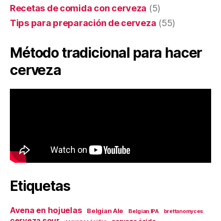
Recetas de comida con cerveza
(5)
Tips para preparación de cerveza
(55)
Método tradicional para hacer
cerveza
Etiquetas
Avena en hojuelas
Belgian Ale
Belgian IPA
brettanomyces
cerveza sour