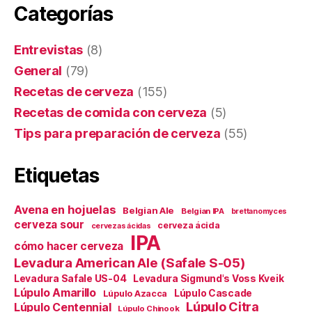
Categorías
Entrevistas
(8)
General
(79)
Recetas de cerveza
(155)
Recetas de comida con cerveza
(5)
Tips para preparación de cerveza
(55)
Etiquetas
Avena en hojuelas
Belgian Ale
Belgian IPA
brettanomyces
cerveza sour
cerveza ácida
cervezas ácidas
IPA
cómo hacer cerveza
Levadura American Ale (Safale S-05)
Levadura Safale US-04
Levadura Sigmund's Voss Kveik
Lúpulo Amarillo
Lúpulo Cascade
Lúpulo Azacca
Lúpulo Citra
Lúpulo Centennial
Lúpulo Chinook