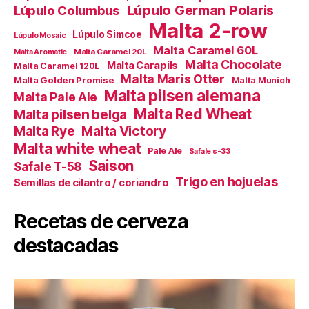
Lúpulo German Polaris
Lúpulo Columbus
Malta 2-row
Lúpulo Simcoe
Lúpulo Mosaic
Malta Caramel 60L
Malta Caramel 20L
Malta Aromatic
Malta Chocolate
Malta Carapils
Malta Caramel 120L
Malta Maris Otter
Malta Golden Promise
Malta Munich
Malta pilsen alemana
Malta Pale Ale
Malta Red Wheat
Malta pilsen belga
Malta Victory
Malta Rye
Malta white wheat
Pale Ale
Safale s-33
Saison
Safale T-58
Trigo en hojuelas
Semillas de cilantro / coriandro
Recetas de cerveza
destacadas