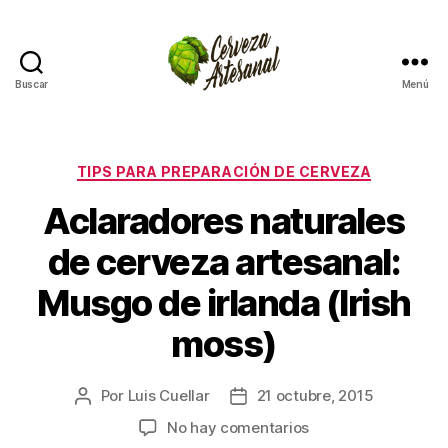
Buscar
Menú
Cómo
hacer
cerveza
artesanal
Categorías
TIPS PARA PREPARACIÓN DE CERVEZA
en
Aclaradores naturales
casa
de cerveza artesanal:
Musgo de irlanda (Irish
moss)
Por
Luis Cuellar
21 octubre, 2015
Autor
Fecha
de
de
en
No hay comentarios
la
la