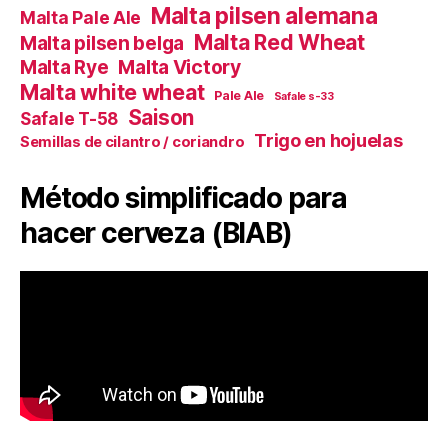
Malta pilsen alemana
Malta Pale Ale
Malta Red Wheat
Malta pilsen belga
Malta Victory
Malta Rye
Malta white wheat
Pale Ale
Safale s-33
Saison
Safale T-58
Trigo en hojuelas
Semillas de cilantro / coriandro
Método simplificado para
hacer cerveza (BIAB)