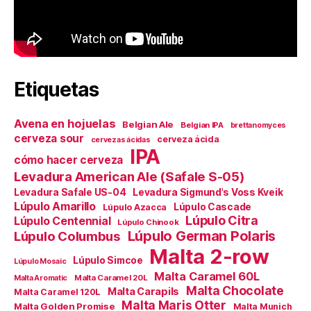
Etiquetas
Avena en hojuelas
Belgian Ale
Belgian IPA
brettanomyces
cerveza sour
cerveza ácida
cervezas ácidas
IPA
cómo hacer cerveza
Levadura American Ale (Safale S-05)
Levadura Safale US-04
Levadura Sigmund's Voss Kveik
Lúpulo Amarillo
Lúpulo Cascade
Lúpulo Azacca
Lúpulo Citra
Lúpulo Centennial
Lúpulo Chinook
Lúpulo German Polaris
Lúpulo Columbus
Malta 2-row
Lúpulo Simcoe
Lúpulo Mosaic
Malta Caramel 60L
Malta Caramel 20L
Malta Aromatic
Malta Chocolate
Malta Carapils
Malta Caramel 120L
Malta Maris Otter
Malta Golden Promise
Malta Munich