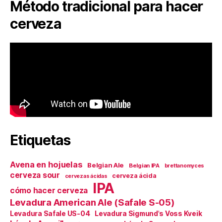
Método tradicional para hacer
cerveza
Etiquetas
Avena en hojuelas
Belgian Ale
Belgian IPA
brettanomyces
cerveza sour
cerveza ácida
cervezas ácidas
IPA
cómo hacer cerveza
Levadura American Ale (Safale S-05)
Levadura Safale US-04
Levadura Sigmund's Voss Kveik