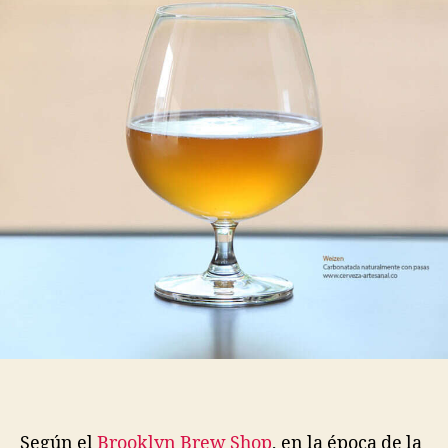
con
pasas
Según el
Brooklyn Brew Shop
, en la época de la