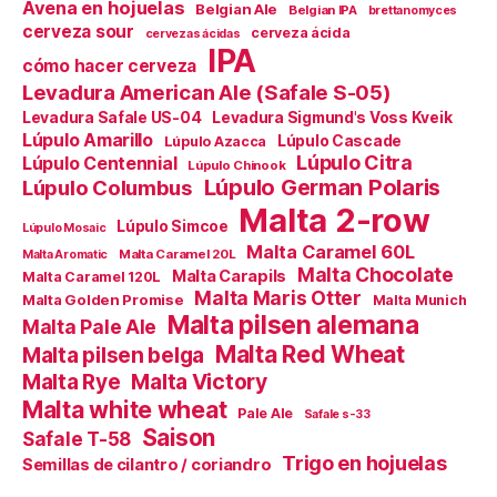
Avena en hojuelas
Belgian Ale
Belgian IPA
brettanomyces
cerveza sour
cerveza ácida
cervezas ácidas
IPA
cómo hacer cerveza
Levadura American Ale (Safale S-05)
Levadura Safale US-04
Levadura Sigmund's Voss Kveik
Lúpulo Amarillo
Lúpulo Cascade
Lúpulo Azacca
Lúpulo Citra
Lúpulo Centennial
Lúpulo Chinook
Lúpulo German Polaris
Lúpulo Columbus
Malta 2-row
Lúpulo Simcoe
Lúpulo Mosaic
Malta Caramel 60L
Malta Caramel 20L
Malta Aromatic
Malta Chocolate
Malta Carapils
Malta Caramel 120L
Malta Maris Otter
Malta Golden Promise
Malta Munich
Malta pilsen alemana
Malta Pale Ale
Malta Red Wheat
Malta pilsen belga
Malta Victory
Malta Rye
Malta white wheat
Pale Ale
Safale s-33
Saison
Safale T-58
Trigo en hojuelas
Semillas de cilantro / coriandro