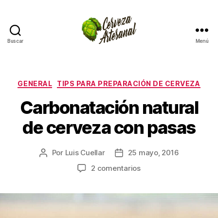
Buscar
Menú
Cómo
hacer
cerveza
artesanal
Categorías
GENERAL
TIPS PARA PREPARACIÓN DE CERVEZA
en
Carbonatación natural
casa
de cerveza con pasas
Por
Luis Cuellar
25 mayo, 2016
Autor
Fecha
de
de
en
2 comentarios
la
la
Carbonatación
entrada
entrada
natural
de
cerveza