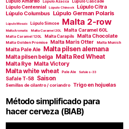
Lúpulo Amarillo
Lúpulo Cascade
Lúpulo Azacca
Lúpulo Citra
Lúpulo Centennial
Lúpulo Chinook
Lúpulo German Polaris
Lúpulo Columbus
Malta 2-row
Lúpulo Simcoe
Lúpulo Mosaic
Malta Caramel 60L
Malta Caramel 20L
Malta Aromatic
Malta Chocolate
Malta Carapils
Malta Caramel 120L
Malta Maris Otter
Malta Golden Promise
Malta Munich
Malta pilsen alemana
Malta Pale Ale
Malta Red Wheat
Malta pilsen belga
Malta Victory
Malta Rye
Malta white wheat
Pale Ale
Safale s-33
Saison
Safale T-58
Trigo en hojuelas
Semillas de cilantro / coriandro
Método simplificado para
hacer cerveza (BIAB)