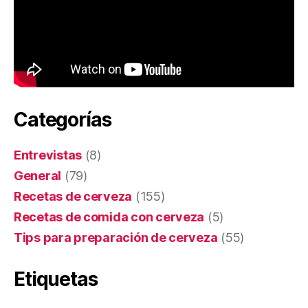
Categorías
Entrevistas
(8)
General
(79)
Recetas de cerveza
(155)
Recetas de comida con cerveza
(5)
Tips para preparación de cerveza
(55)
Etiquetas