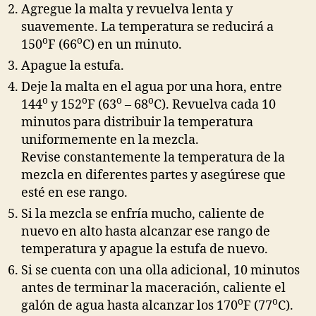
Agregue la malta y revuelva lenta y
suavemente. La temperatura se reducirá a
o
o
150
F (66
C) en un minuto.
Apague la estufa.
Deje la malta en el agua por una hora, entre
o
o
o
o
144
y 152
F (63
– 68
C). Revuelva cada 10
minutos para distribuir la temperatura
uniformemente en la mezcla.
Revise constantemente la temperatura de la
mezcla en diferentes partes y asegúrese que
esté en ese rango.
Si la mezcla se enfría mucho, caliente de
nuevo en alto hasta alcanzar ese rango de
temperatura y apague la estufa de nuevo.
Si se cuenta con una olla adicional, 10 minutos
antes de terminar la maceración, caliente el
o
o
galón de agua hasta alcanzar los 170
F (77
C).