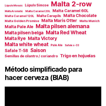
Malta 2-row
Lúpulo Simcoe
Lúpulo Mosaic
Malta Caramel 60L
Malta Caramel 20L
Malta Aromatic
Malta Chocolate
Malta Carapils
Malta Caramel 120L
Malta Maris Otter
Malta Golden Promise
Malta Munich
Malta pilsen alemana
Malta Pale Ale
Malta Red Wheat
Malta pilsen belga
Malta Victory
Malta Rye
Malta white wheat
Pale Ale
Safale s-33
Saison
Safale T-58
Trigo en hojuelas
Semillas de cilantro / coriandro
Método simplificado para
hacer cerveza (BIAB)