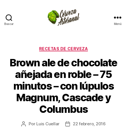
Buscar
Menú
Cómo
hacer
cerveza
artesanal
Categorías
RECETAS DE CERVEZA
en
Brown ale de chocolate
casa
añejada en roble – 75
minutos – con lúpulos
Magnum, Cascade y
Columbus
Por
Luis Cuellar
22 febrero, 2016
Autor
Fecha