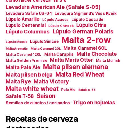
cómo hacer cerveza
Levadura American Ale (Safale S-05)
Levadura Safale US-04
Levadura Sigmund's Voss Kveik
Lúpulo Amarillo
Lúpulo Cascade
Lúpulo Azacca
Lúpulo Citra
Lúpulo Centennial
Lúpulo Chinook
Lúpulo German Polaris
Lúpulo Columbus
Malta 2-row
Lúpulo Simcoe
Lúpulo Mosaic
Malta Caramel 60L
Malta Caramel 20L
Malta Aromatic
Malta Chocolate
Malta Carapils
Malta Caramel 120L
Malta Maris Otter
Malta Golden Promise
Malta Munich
Malta pilsen alemana
Malta Pale Ale
Malta Red Wheat
Malta pilsen belga
Malta Victory
Malta Rye
Malta white wheat
Pale Ale
Safale s-33
Saison
Safale T-58
Trigo en hojuelas
Semillas de cilantro / coriandro
Recetas de cerveza