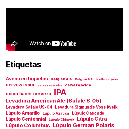
Etiquetas
Avena en hojuelas
Belgian Ale
Belgian IPA
brettanomyces
cerveza sour
cerveza ácida
cervezas ácidas
IPA
cómo hacer cerveza
Levadura American Ale (Safale S-05)
Levadura Safale US-04
Levadura Sigmund's Voss Kveik
Lúpulo Amarillo
Lúpulo Cascade
Lúpulo Azacca
Lúpulo Citra
Lúpulo Centennial
Lúpulo Chinook
Lúpulo German Polaris
Lúpulo Columbus