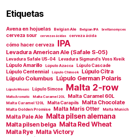
Etiquetas
Avena en hojuelas
Belgian Ale
Belgian IPA
brettanomyces
cerveza sour
cerveza ácida
cervezas ácidas
IPA
cómo hacer cerveza
Levadura American Ale (Safale S-05)
Levadura Safale US-04
Levadura Sigmund's Voss Kveik
Lúpulo Amarillo
Lúpulo Cascade
Lúpulo Azacca
Lúpulo Citra
Lúpulo Centennial
Lúpulo Chinook
Lúpulo German Polaris
Lúpulo Columbus
Malta 2-row
Lúpulo Simcoe
Lúpulo Mosaic
Malta Caramel 60L
Malta Caramel 20L
Malta Aromatic
Malta Chocolate
Malta Carapils
Malta Caramel 120L
Malta Maris Otter
Malta Golden Promise
Malta Munich
Malta pilsen alemana
Malta Pale Ale
Malta Red Wheat
Malta pilsen belga
Malta Victory
Malta Rye