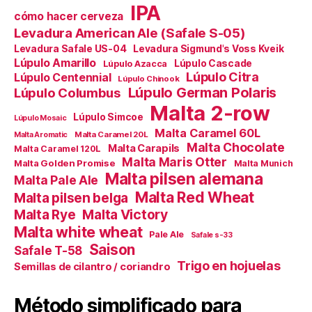
IPA
cómo hacer cerveza
Levadura American Ale (Safale S-05)
Levadura Safale US-04
Levadura Sigmund's Voss Kveik
Lúpulo Amarillo
Lúpulo Cascade
Lúpulo Azacca
Lúpulo Citra
Lúpulo Centennial
Lúpulo Chinook
Lúpulo German Polaris
Lúpulo Columbus
Malta 2-row
Lúpulo Simcoe
Lúpulo Mosaic
Malta Caramel 60L
Malta Caramel 20L
Malta Aromatic
Malta Chocolate
Malta Carapils
Malta Caramel 120L
Malta Maris Otter
Malta Golden Promise
Malta Munich
Malta pilsen alemana
Malta Pale Ale
Malta Red Wheat
Malta pilsen belga
Malta Victory
Malta Rye
Malta white wheat
Pale Ale
Safale s-33
Saison
Safale T-58
Trigo en hojuelas
Semillas de cilantro / coriandro
Método simplificado para