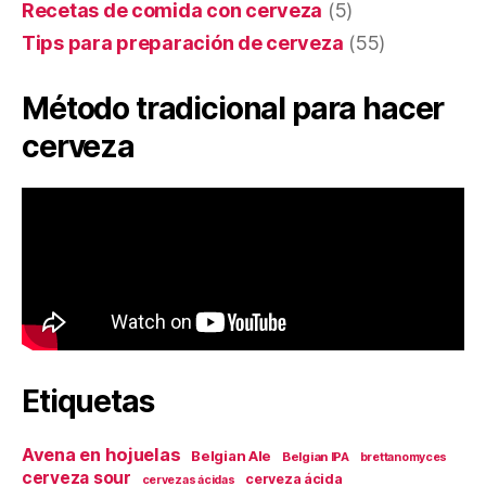
Recetas de comida con cerveza
(5)
Tips para preparación de cerveza
(55)
Método tradicional para hacer
cerveza
Etiquetas
Avena en hojuelas
Belgian Ale
Belgian IPA
brettanomyces
cerveza sour
cerveza ácida
cervezas ácidas