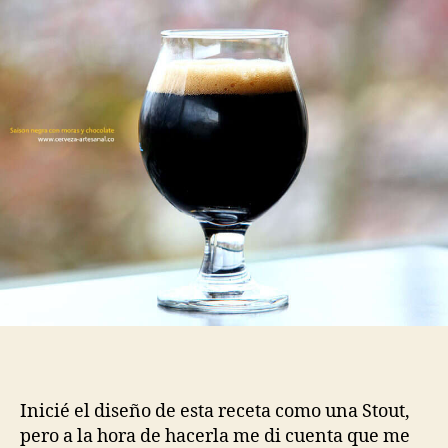
ale
con
moras
y
chocolate
(90
minutos
de
cocción)
Inicié el diseño de esta receta como una Stout,
pero a la hora de hacerla me di cuenta que me