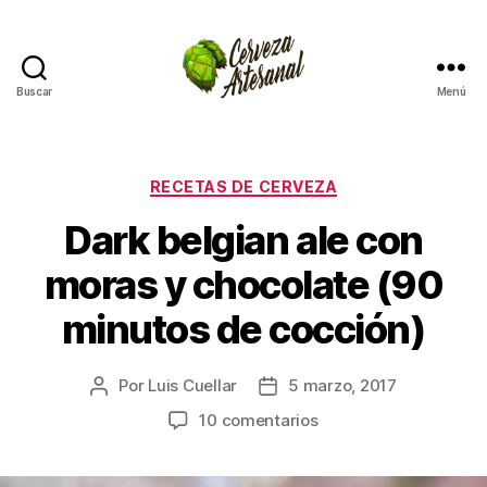
Buscar
Menú
Cómo
hacer
cerveza
artesanal
Categorías
RECETAS DE CERVEZA
en
Dark belgian ale con
casa
moras y chocolate (90
minutos de cocción)
Por
Luis Cuellar
5 marzo, 2017
Autor
Fecha
de
de
en
10 comentarios
la
la
Dark
entrada
entrada
belgian