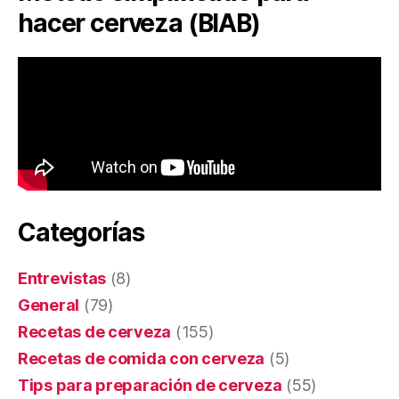
hacer cerveza (BIAB)
Categorías
Entrevistas
(8)
General
(79)
Recetas de cerveza
(155)
Recetas de comida con cerveza
(5)
Tips para preparación de cerveza
(55)