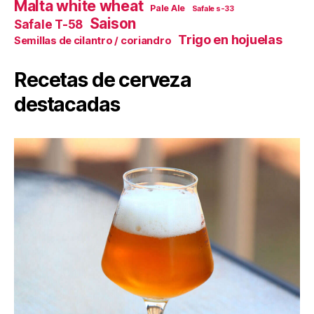
Malta white wheat
Pale Ale
Safale s-33
Saison
Safale T-58
Trigo en hojuelas
Semillas de cilantro / coriandro
Recetas de cerveza
destacadas