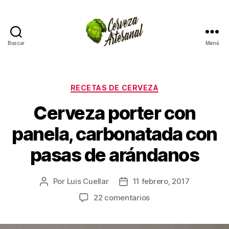
Buscar
Menú
Cómo
hacer
cerveza
artesanal
Categorías
RECETAS DE CERVEZA
en
Cerveza porter con
casa
panela, carbonatada con
pasas de arándanos
Por
Luis Cuellar
11 febrero, 2017
Autor
Fecha
de
de
en
22 comentarios
la
la
Cerveza
entrada
entrada
porter