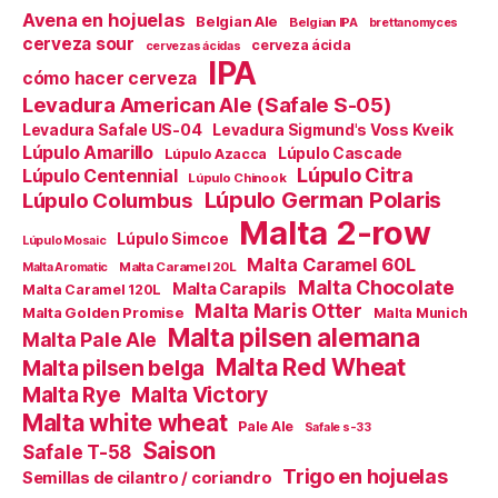
Avena en hojuelas
Belgian Ale
Belgian IPA
brettanomyces
cerveza sour
cerveza ácida
cervezas ácidas
IPA
cómo hacer cerveza
Levadura American Ale (Safale S-05)
Levadura Safale US-04
Levadura Sigmund's Voss Kveik
Lúpulo Amarillo
Lúpulo Cascade
Lúpulo Azacca
Lúpulo Citra
Lúpulo Centennial
Lúpulo Chinook
Lúpulo German Polaris
Lúpulo Columbus
Malta 2-row
Lúpulo Simcoe
Lúpulo Mosaic
Malta Caramel 60L
Malta Caramel 20L
Malta Aromatic
Malta Chocolate
Malta Carapils
Malta Caramel 120L
Malta Maris Otter
Malta Golden Promise
Malta Munich
Malta pilsen alemana
Malta Pale Ale
Malta Red Wheat
Malta pilsen belga
Malta Victory
Malta Rye
Malta white wheat
Pale Ale
Safale s-33
Saison
Safale T-58
Trigo en hojuelas
Semillas de cilantro / coriandro