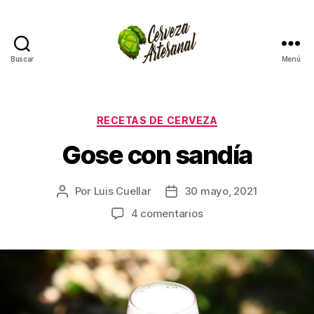
Buscar
Menú
Cómo
hacer
cerveza
artesanal
Categorías
RECETAS DE CERVEZA
en
Gose con sandía
casa
Por
Luis Cuellar
30 mayo, 2021
Autor
Fecha
de
de
en
4 comentarios
la
la
Gose
entrada
entrada
con
sandía