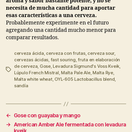
aroma y sabor bastante potente, y no se
necesita de mucha cantidad para aportar
esas características a una cerveza.
Probablemente experimente en el futuro
agregando una cantidad mucho menor para
comparar resultados.
cerveza ácida
,
cerveza con frutas
,
cerveza sour
,
cervezas ácidas
,
fast souring
,
fruta en elaboración
de cerveza
,
Gose
,
Levadura Sigmund's Voss Kveik
,
Etiquetas
Lúpulo French Mistral
,
Malta Pale Ale
,
Malta Rye
,
Malta white wheat
,
OYL-605 Lactobacillus blend
,
sandía
←
Gose con guayaba y mango
→
American Amber Ale fermentada con levadura
kveik