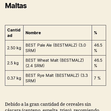
Maltas
Cantid
Nombre
%
ad
BEST Pale Ale (BESTMALZ) (3.0
46.5
2.50 kg
SRM)
%
BEST Wheat Malt (BESTMALZ)
46.5
2.5 kg
(2.4 SRM)
%
BEST Rye Malt (BESTMALZ) (3.3
0.37 kg
7 %
SRM)
Debido a la gran cantidad de cereales sin
cáscara (centeno, espelta, trigo), recomiendo