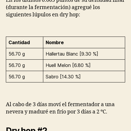
En los últimos 0.005 puntos de su densidad final
(durante la fermentación) agregué los
siguientes lúpulos en dry hop:
Cantidad
Nombre
56.70 g
Hallertau Blanc [9.30 %]
56.70 g
Huell Melon [6.80 %]
56.70 g
Sabro [14.30 %]
Al cabo de 3 días moví el fermentador a una
nevera y maduré en frío por 3 días a 2 ºC.
Dry hop #2