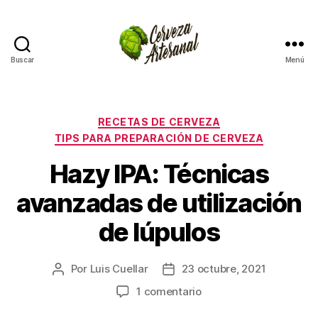
Buscar
Menú
Cómo
hacer
cerveza
artesanal
Categorías
RECETAS DE CERVEZA
en
TIPS PARA PREPARACIÓN DE CERVEZA
casa
Hazy IPA: Técnicas
avanzadas de utilización
de lúpulos
Por
Luis Cuellar
23 octubre, 2021
Autor
Fecha
de
de
en
1 comentario
la
la
Hazy
entrada
entrada