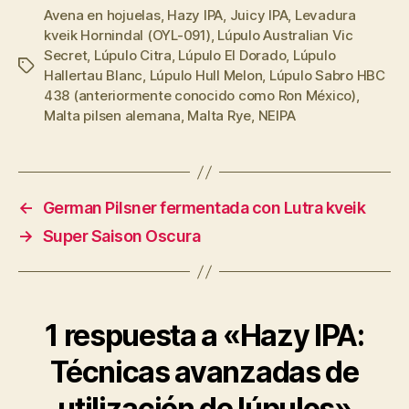
Avena en hojuelas
,
Hazy IPA
,
Juicy IPA
,
Levadura
kveik Hornindal (OYL-091)
,
Lúpulo Australian Vic
Secret
,
Lúpulo Citra
,
Lúpulo El Dorado
,
Lúpulo
Etiquetas
Hallertau Blanc
,
Lúpulo Hull Melon
,
Lúpulo Sabro HBC
438 (anteriormente conocido como Ron México)
,
Malta pilsen alemana
,
Malta Rye
,
NEIPA
←
German Pilsner fermentada con Lutra kveik
→
Super Saison Oscura
1 respuesta a «Hazy IPA:
Técnicas avanzadas de
utilización de lúpulos»