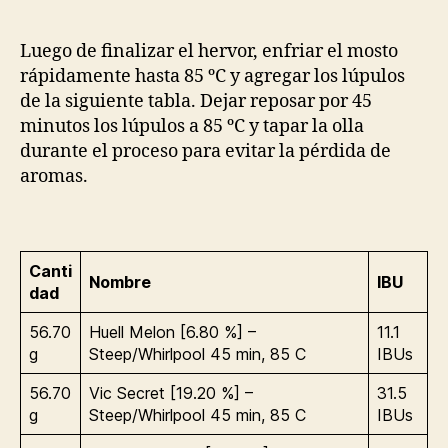
Luego de finalizar el hervor, enfriar el mosto
rápidamente hasta 85 ºC y agregar los lúpulos
de la siguiente tabla. Dejar reposar por 45
minutos los lúpulos a 85 ºC y tapar la olla
durante el proceso para evitar la pérdida de
aromas.
Canti
Nombre
IBU
dad
56.70
Huell Melon [6.80 %] –
11.1
g
Steep/Whirlpool 45 min, 85 C
IBUs
56.70
Vic Secret [19.20 %] –
31.5
g
Steep/Whirlpool 45 min, 85 C
IBUs