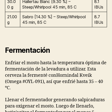
30.0
Hallertau Blanc [9.30 %] –
8.1
0 g
Steep/Whirlpool 45 min, 85 C
IBUs
21.00
Sabro [14.30 %] – Steep/Whirlpool
8.7
g
45 min, 85 C
IBUs
Fermentación
Enfriar el mosto hasta la temperatura óptima de
fermentación de la levadura a utilizar. Esta
cerveza la fermenté con
Hornindal Kveik
(Omega #OYL-091), así que enfrié hasta 35 – 40
ºC.
Llenar el fermentador generando salpicaduras
para oxigenar el mosto. Luego de llenarlo,