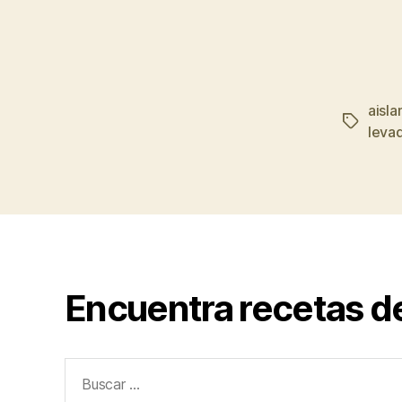
aisla
Etiqueta
levad
Encuentra recetas d
Buscar: