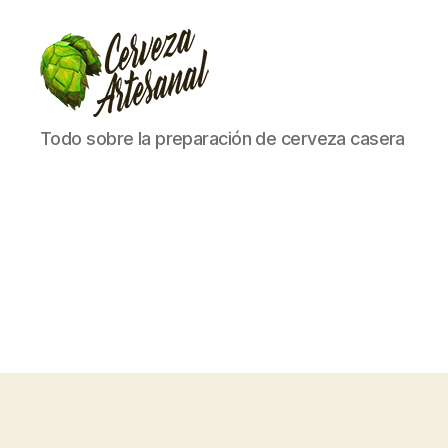
Cómo
Todo sobre la preparación de cerveza casera
hacer
cerveza
artesanal
en
casa