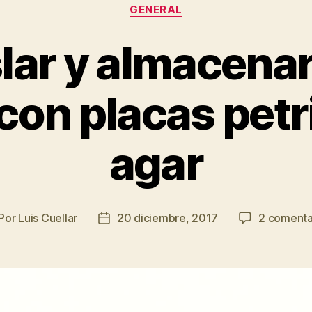
Categorías
GENERAL
lar y almacenar
con placas petr
agar
Por
Luis Cuellar
20 diciembre, 2017
2 comenta
tor
Fecha
de
la
trada
entrada