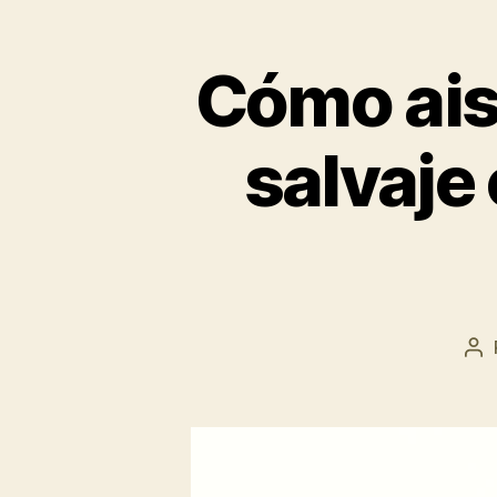
Cómo ais
salvaje 
Au
de
la
en