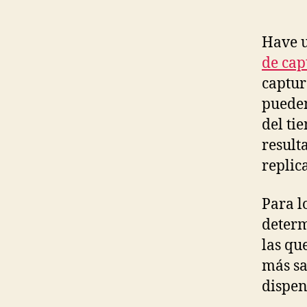
Have u
de cap
captur
pueden
del ti
result
replic
Para l
determ
las qu
más sa
dispen