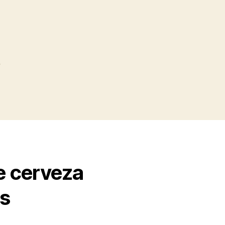
,
e cerveza
s