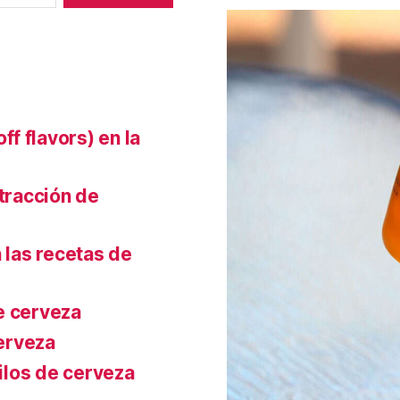
f flavors) en la
xtracción de
 las recetas de
e cerveza
cerveza
tilos de cerveza