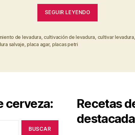
“Cómo
SEGUIR LEYENDO
aislar
y
almacenar
miento de levadura
,
cultivación de levadura
,
cultivar levadura
s
ura salvaje
,
placa agar
,
placas petri
levadura
salvaje
con
placas
petri
y
e cerveza:
Recetas d
agar-
agar”
destacada