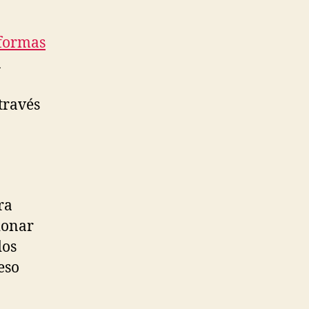
 formas
a
través
ra
ionar
dos
eso