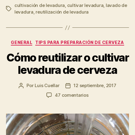
cultivación de levadura
,
cultivar levadura
la
,
lavado de
Etiquetas
levadura
,
reutilización de levadura
reutilización
de
levadura”
Categorías
GENERAL
TIPS PARA PREPARACIÓN DE CERVEZA
Cómo reutilizar o cultivar
levadura de cerveza
Por
Luis Cuellar
12 septiembre, 2017
Autor
Fecha
de
de
en
47 comentarios
la
la
Cómo
entrada
entrada
reutilizar
o
cultivar
levadura
de