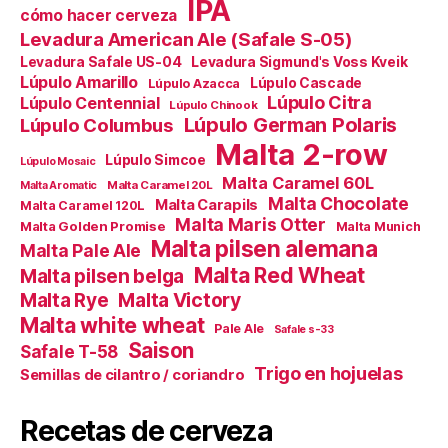
IPA
cómo hacer cerveza
Levadura American Ale (Safale S-05)
Levadura Safale US-04
Levadura Sigmund's Voss Kveik
Lúpulo Amarillo
Lúpulo Cascade
Lúpulo Azacca
Lúpulo Citra
Lúpulo Centennial
Lúpulo Chinook
Lúpulo German Polaris
Lúpulo Columbus
Malta 2-row
Lúpulo Simcoe
Lúpulo Mosaic
Malta Caramel 60L
Malta Caramel 20L
Malta Aromatic
Malta Chocolate
Malta Carapils
Malta Caramel 120L
Malta Maris Otter
Malta Golden Promise
Malta Munich
Malta pilsen alemana
Malta Pale Ale
Malta Red Wheat
Malta pilsen belga
Malta Victory
Malta Rye
Malta white wheat
Pale Ale
Safale s-33
Saison
Safale T-58
Trigo en hojuelas
Semillas de cilantro / coriandro
Recetas de cerveza