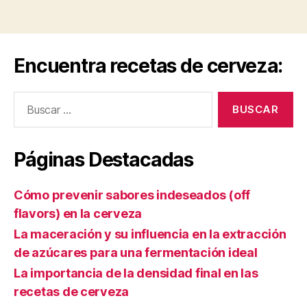
forma
práctica”
Encuentra recetas de cerveza:
Buscar:
Páginas Destacadas
Cómo prevenir sabores indeseados (off
flavors) en la cerveza
La maceración y su influencia en la extracción
de azúcares para una fermentación ideal
La importancia de la densidad final en las
recetas de cerveza