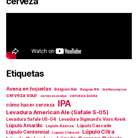
cerveza
Etiquetas
Avena en hojuelas
Belgian Ale
Belgian IPA
brettanomyces
cerveza sour
cerveza ácida
cervezas ácidas
IPA
cómo hacer cerveza
Levadura American Ale (Safale S-05)
Levadura Safale US-04
Levadura Sigmund's Voss Kveik
Lúpulo Amarillo
Lúpulo Cascade
Lúpulo Azacca
Lúpulo Citra
Lúpulo Centennial
Lúpulo Chinook