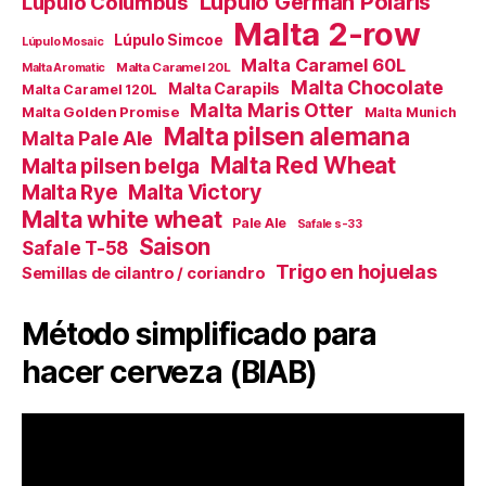
Lúpulo German Polaris
Lúpulo Columbus
Malta 2-row
Lúpulo Simcoe
Lúpulo Mosaic
Malta Caramel 60L
Malta Caramel 20L
Malta Aromatic
Malta Chocolate
Malta Carapils
Malta Caramel 120L
Malta Maris Otter
Malta Golden Promise
Malta Munich
Malta pilsen alemana
Malta Pale Ale
Malta Red Wheat
Malta pilsen belga
Malta Victory
Malta Rye
Malta white wheat
Pale Ale
Safale s-33
Saison
Safale T-58
Trigo en hojuelas
Semillas de cilantro / coriandro
Método simplificado para
hacer cerveza (BIAB)