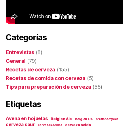
Categorías
Entrevistas
(8)
General
(79)
Recetas de cerveza
(155)
Recetas de comida con cerveza
(5)
Tips para preparación de cerveza
(55)
Etiquetas
Avena en hojuelas
Belgian Ale
Belgian IPA
brettanomyces
cerveza sour
cerveza ácida
cervezas ácidas