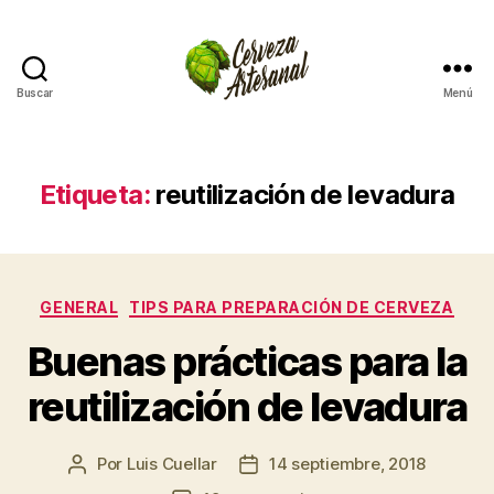
Buscar
Menú
Cómo
hacer
cerveza
artesanal
Etiqueta:
reutilización de levadura
en
casa
Categorías
GENERAL
TIPS PARA PREPARACIÓN DE CERVEZA
Buenas prácticas para la
reutilización de levadura
Por
Luis Cuellar
14 septiembre, 2018
Autor
Fecha
de
de