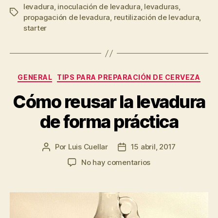
levadura
,
inoculación de levadura
,
levaduras
,
levadura
Etiquetas
propagación de levadura
,
reutilización de levadura
,
de
starter
cerveza”
Categorías
GENERAL
TIPS PARA PREPARACIÓN DE CERVEZA
Cómo reusar la levadura
de forma práctica
Por
Luis Cuellar
15 abril, 2017
Autor
Fecha
de
de
en
No hay comentarios
la
la
Cómo
entrada
entrada
reusar
la
levadura
de