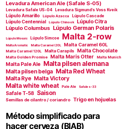
Levadura American Ale (Safale S-05)
Levadura Safale US-04
Levadura Sigmund's Voss Kveik
Lúpulo Amarillo
Lúpulo Cascade
Lúpulo Azacca
Lúpulo Citra
Lúpulo Centennial
Lúpulo Chinook
Lúpulo German Polaris
Lúpulo Columbus
Malta 2-row
Lúpulo Simcoe
Lúpulo Mosaic
Malta Caramel 60L
Malta Caramel 20L
Malta Aromatic
Malta Chocolate
Malta Carapils
Malta Caramel 120L
Malta Maris Otter
Malta Golden Promise
Malta Munich
Malta pilsen alemana
Malta Pale Ale
Malta Red Wheat
Malta pilsen belga
Malta Victory
Malta Rye
Malta white wheat
Pale Ale
Safale s-33
Saison
Safale T-58
Trigo en hojuelas
Semillas de cilantro / coriandro
Método simplificado para
hacer cerveza (BIAB)