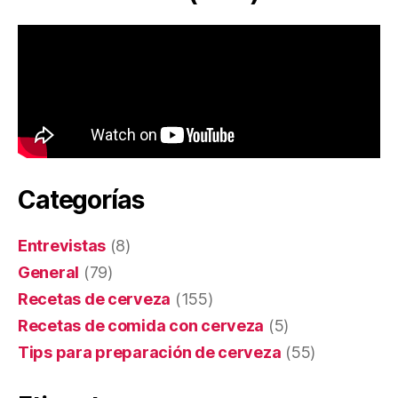
Categorías
Entrevistas
(8)
General
(79)
Recetas de cerveza
(155)
Recetas de comida con cerveza
(5)
Tips para preparación de cerveza
(55)