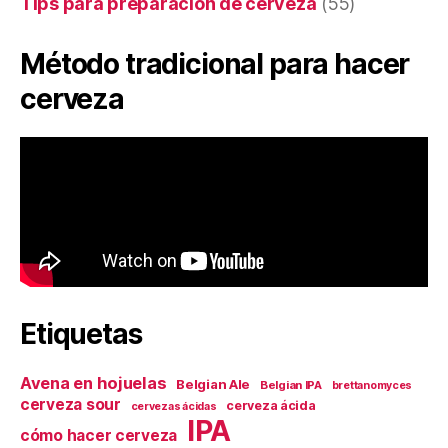
Tips para preparación de cerveza
(55)
Método tradicional para hacer
cerveza
Etiquetas
Avena en hojuelas
Belgian Ale
Belgian IPA
brettanomyces
cerveza sour
cerveza ácida
cervezas ácidas
IPA
cómo hacer cerveza