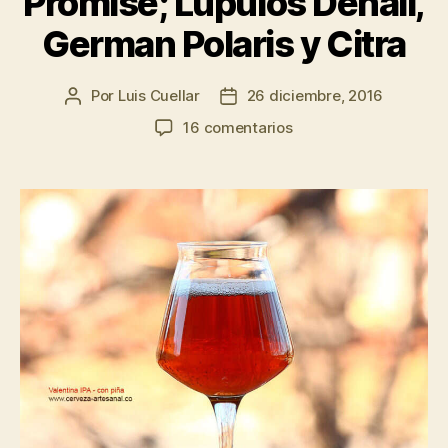
Promise; Lúpulos Denali,
German Polaris y Citra
Por
Luis Cuellar
26 diciembre, 2016
Autor
Fecha
de
de
en
16 comentarios
la
la
Valentina
entrada
entrada
IPA
con
piña;
Maltas
2-
row,
Aromatic,
Caramel
120L,
Golden
Promise;
Lúpulos
Denali,