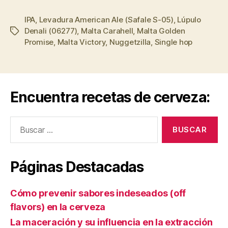
(75
IPA
,
Levadura American Ale (Safale S-05)
minutos);
,
Lúpulo
Denali (06277)
,
Malta Carahell
,
Malta Golden
Etiquetas
Maltas
Promise
,
Malta Victory
,
Nuggetzilla
,
Single hop
Golden
Promise,
Victory
and
Encuentra recetas de cerveza:
Carahell;
Lúpulo
Buscar:
Denali
(06277)”
Páginas Destacadas
Cómo prevenir sabores indeseados (off
flavors) en la cerveza
La maceración y su influencia en la extracción