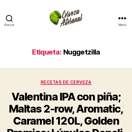
Buscar
Menú
Cómo
hacer
cerveza
artesanal
Etiqueta:
Nuggetzilla
en
casa
Categorías
RECETAS DE CERVEZA
Valentina IPA con piña;
Maltas 2-row, Aromatic,
Caramel 120L, Golden