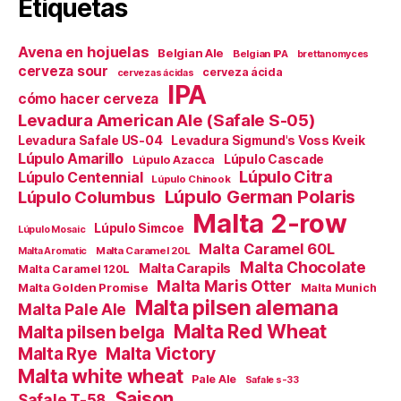
Etiquetas
Avena en hojuelas
Belgian Ale
Belgian IPA
brettanomyces
cerveza sour
cerveza ácida
cervezas ácidas
IPA
cómo hacer cerveza
Levadura American Ale (Safale S-05)
Levadura Safale US-04
Levadura Sigmund's Voss Kveik
Lúpulo Amarillo
Lúpulo Cascade
Lúpulo Azacca
Lúpulo Citra
Lúpulo Centennial
Lúpulo Chinook
Lúpulo German Polaris
Lúpulo Columbus
Malta 2-row
Lúpulo Simcoe
Lúpulo Mosaic
Malta Caramel 60L
Malta Caramel 20L
Malta Aromatic
Malta Chocolate
Malta Carapils
Malta Caramel 120L
Malta Maris Otter
Malta Golden Promise
Malta Munich
Malta pilsen alemana
Malta Pale Ale
Malta Red Wheat
Malta pilsen belga
Malta Victory
Malta Rye
Malta white wheat
Pale Ale
Safale s-33
Saison
Safale T-58