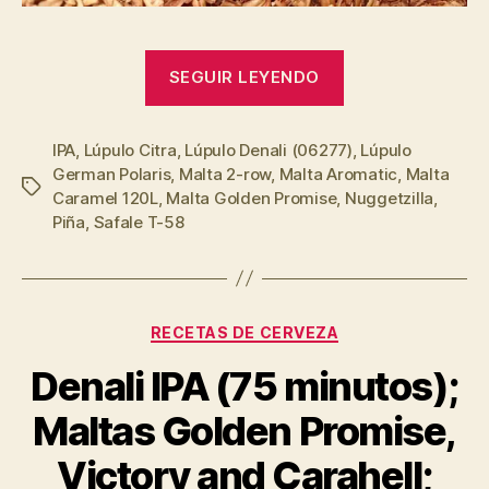
“Valentina
SEGUIR LEYENDO
IPA
con
IPA
,
Lúpulo Citra
,
Lúpulo Denali (06277)
piña;
,
Lúpulo
German Polaris
,
Malta 2-row
,
Malta Aromatic
,
Malta
Maltas
Etiquetas
Caramel 120L
,
Malta Golden Promise
,
Nuggetzilla
,
2-
Piña
,
Safale T-58
row,
Aromatic,
Caramel
Categorías
120L,
RECETAS DE CERVEZA
Golden
Denali IPA (75 minutos);
Promise;
Lúpulos
Maltas Golden Promise,
Denali,
Victory and Carahell;
German