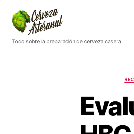
Cómo
Todo sobre la preparación de cerveza casera
hacer
cerveza
artesanal
en
casa
REC
Eval