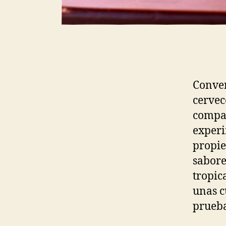
Conve
cervec
compar
experi
propie
sabore
tropic
unas c
prueba