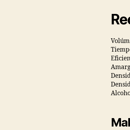
Rec
Volúme
Tiempo
Eficie
Amargo
Densid
Densid
Alcoho
Mal