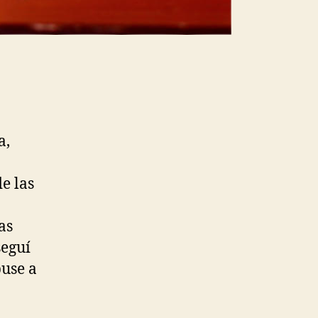
a,
e las
as
seguí
puse a