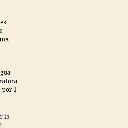
 es
na
una
agua
ratura
 por 1
a
r la
0