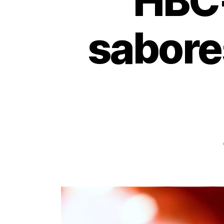
HBC-
sabores