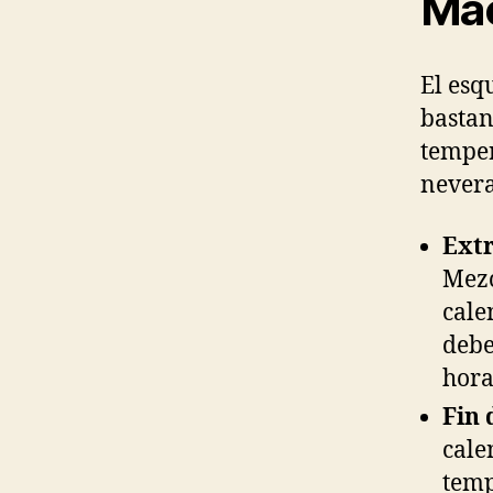
Mac
El esq
bastan
temper
nevera
Extr
Mezc
cale
debe
hora
Fin 
cale
temp