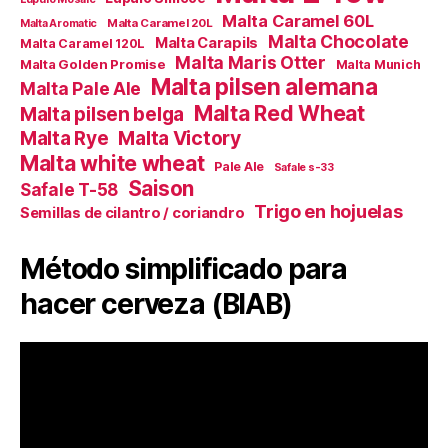
Malta Caramel 60L
Malta Caramel 20L
Malta Aromatic
Malta Chocolate
Malta Carapils
Malta Caramel 120L
Malta Maris Otter
Malta Golden Promise
Malta Munich
Malta pilsen alemana
Malta Pale Ale
Malta Red Wheat
Malta pilsen belga
Malta Victory
Malta Rye
Malta white wheat
Pale Ale
Safale s-33
Saison
Safale T-58
Trigo en hojuelas
Semillas de cilantro / coriandro
Método simplificado para
hacer cerveza (BIAB)