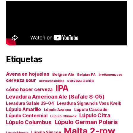
Etiquetas
Avena en hojuelas
Belgian Ale
Belgian IPA
brettanomyces
cerveza sour
cerveza ácida
cervezas ácidas
IPA
cómo hacer cerveza
Levadura American Ale (Safale S-05)
Levadura Safale US-04
Levadura Sigmund's Voss Kveik
Lúpulo Amarillo
Lúpulo Cascade
Lúpulo Azacca
Lúpulo Citra
Lúpulo Centennial
Lúpulo Chinook
Lúpulo German Polaris
Lúpulo Columbus
Malta 2-row
Lúpulo Simcoe
Lúpulo Mosaic