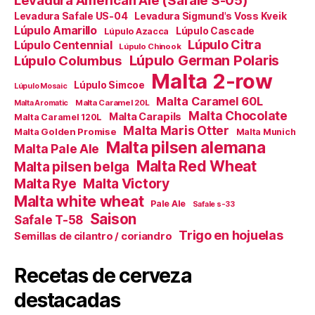
Levadura Safale US-04
Levadura Sigmund's Voss Kveik
Lúpulo Amarillo
Lúpulo Cascade
Lúpulo Azacca
Lúpulo Citra
Lúpulo Centennial
Lúpulo Chinook
Lúpulo German Polaris
Lúpulo Columbus
Malta 2-row
Lúpulo Simcoe
Lúpulo Mosaic
Malta Caramel 60L
Malta Caramel 20L
Malta Aromatic
Malta Chocolate
Malta Carapils
Malta Caramel 120L
Malta Maris Otter
Malta Golden Promise
Malta Munich
Malta pilsen alemana
Malta Pale Ale
Malta Red Wheat
Malta pilsen belga
Malta Victory
Malta Rye
Malta white wheat
Pale Ale
Safale s-33
Saison
Safale T-58
Trigo en hojuelas
Semillas de cilantro / coriandro
Recetas de cerveza
destacadas