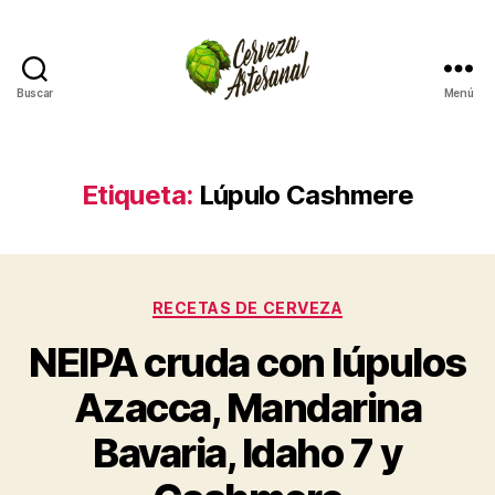
Buscar
Menú
Cómo
hacer
cerveza
artesanal
Etiqueta:
Lúpulo Cashmere
en
casa
Categorías
RECETAS DE CERVEZA
NEIPA cruda con lúpulos
Azacca, Mandarina
Bavaria, Idaho 7 y