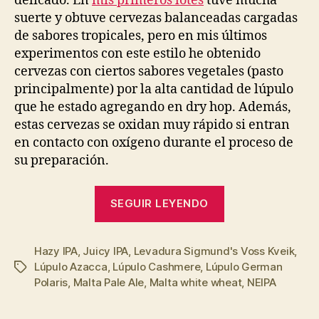
delicado. En
mis primeros lotes
tuve mucha
suerte y obtuve cervezas balanceadas cargadas
de sabores tropicales, pero en mis últimos
experimentos con este estilo he obtenido
cervezas con ciertos sabores vegetales (pasto
principalmente) por la alta cantidad de lúpulo
que he estado agregando en dry hop. Además,
estas cervezas se oxidan muy rápido si entran
en contacto con oxígeno durante el proceso de
su preparación.
“NEIPA
SEGUIR LEYENDO
con
lúpulos
Hazy IPA
,
Juicy IPA
,
Levadura Sigmund's Voss Kveik
Cashmere
,
Lúpulo Azacca
,
Lúpulo Cashmere
,
Lúpulo German
Etiquetas
y
Polaris
,
Malta Pale Ale
,
Malta white wheat
,
NEIPA
Azacca”