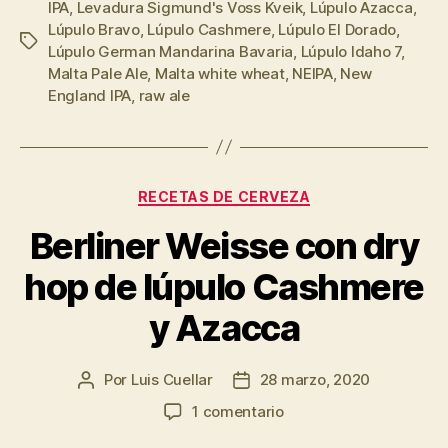
IPA
,
Levadura Sigmund's Voss Kveik
,
Lúpulo Azacca
,
Azacca,
Lúpulo Bravo
,
Lúpulo Cashmere
,
Lúpulo El Dorado
,
Mandarina
Etiquetas
Lúpulo German Mandarina Bavaria
,
Lúpulo Idaho 7
,
Bavaria,
Malta Pale Ale
,
Malta white wheat
,
NEIPA
,
New
Idaho
England IPA
,
raw ale
7
y
Cashmere”
Categorías
RECETAS DE CERVEZA
Berliner Weisse con dry
hop de lúpulo Cashmere
y Azacca
Por
Luis Cuellar
28 marzo, 2020
Autor
Fecha
de
de
en
1 comentario
la
la
Berliner
entrada
entrada