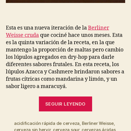
Esta es una nueva iteración de la
Berliner
Weisse cruda
que cociné hace unos meses. Esta
es la quinta variación de la receta, en la que
mantengo la proporción de maltas pero cambio
los lúpulos agregados en dry-hop para darle
diferentes sabores frutales. En esta receta, los
lúpulos Azacca y Cashmere brindaron sabores a
frutas cítricas como mandarina y limón, y un
sabor ligero a maracuyá.
“Berliner
SEGUIR LEYENDO
Weisse
con
acidificación rápida de cerveza
,
Berliner Weisse
dry
,
cerveza sin hervir
,
cerveza sour
,
cervezas ácidas
,