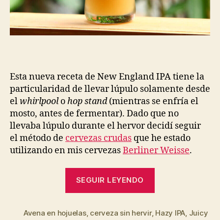
Esta nueva receta de New England IPA tiene la
particularidad de llevar lúpulo solamente desde
el
whirlpool
o
hop stand
(mientras se enfría el
mosto, antes de fermentar). Dado que no
llevaba lúpulo durante el hervor decidí seguir
el método de
cervezas crudas
que he estado
utilizando en mis cervezas
Berliner Weisse
.
“NEIPA
SEGUIR LEYENDO
cruda
con
Avena en hojuelas
,
cerveza sin hervir
,
lúpulos
Hazy IPA
,
Juicy