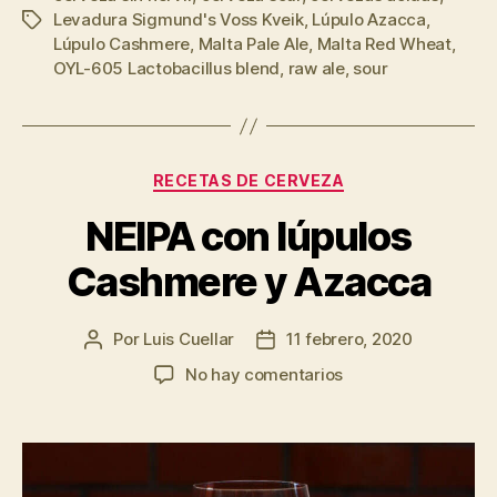
hop
Levadura Sigmund's Voss Kveik
,
Lúpulo Azacca
,
Etiquetas
de
Lúpulo Cashmere
,
Malta Pale Ale
,
Malta Red Wheat
,
lúpulo
OYL-605 Lactobacillus blend
,
raw ale
,
sour
Cashmere
y
Azacca”
Categorías
RECETAS DE CERVEZA
NEIPA con lúpulos
Cashmere y Azacca
Por
Luis Cuellar
11 febrero, 2020
Autor
Fecha
de
de
en
No hay comentarios
la
la
NEIPA
entrada
entrada
con
lúpulos
Cashmere
y