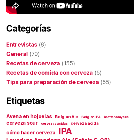
Categorías
Entrevistas
(8)
General
(79)
Recetas de cerveza
(155)
Recetas de comida con cerveza
(5)
Tips para preparación de cerveza
(55)
Etiquetas
Avena en hojuelas
Belgian Ale
Belgian IPA
brettanomyces
cerveza sour
cerveza ácida
cervezas ácidas
IPA
cómo hacer cerveza
Levadura American Ale (Safale S-05)