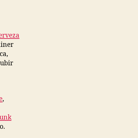
erveza
liner
ca,
subir
e
,
Funk
o.