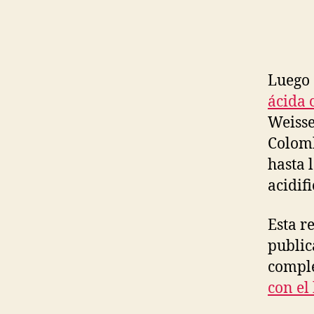
Luego 
ácida
Weisse
Colomb
hasta 
acidif
Esta r
public
comple
con el