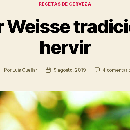
Categorías
RECETAS DE CERVEZA
r Weisse tradici
hervir
Por
Luis Cuellar
9 agosto, 2019
4 comentari
Autor
Fecha
de
de
la
la
entrada
entrada