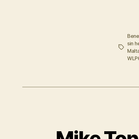
Bene
sin h
Etiqueta
Malt
WLP6
Mike Ton