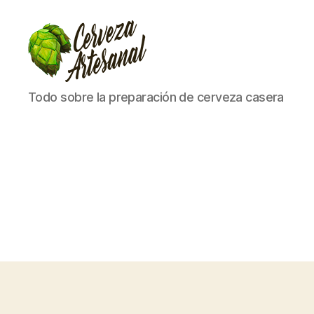
Cómo
Todo sobre la preparación de cerveza casera
hacer
cerveza
artesanal
en
casa