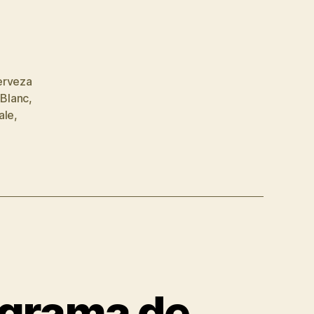
erveza
 Blanc
,
ale
,
ograma de