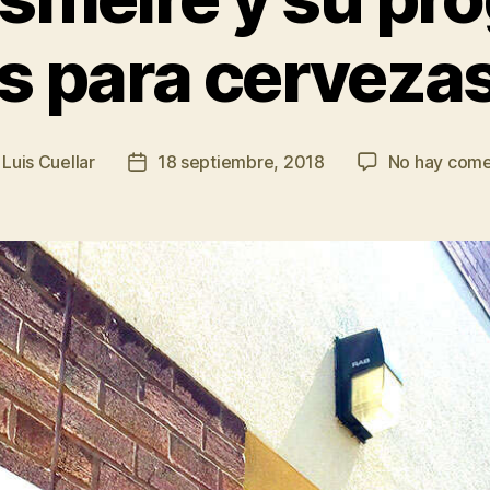
s para cerveza
r
Luis Cuellar
18 septiembre, 2018
No hay come
Fecha
de
la
da
entrada