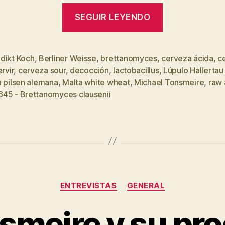
“Berliner
SEGUIR LEYENDO
Weisse
tradicional
sin
dikt Koch
,
Berliner Weisse
,
brettanomyces
,
cerveza ácida
,
c
ervir
,
cerveza sour
,
decocción
,
lactobacillus
,
Lúpulo Hallertau
hervir”
s
a pilsen alemana
,
Malta white wheat
,
Michael Tonsmeire
,
raw 
45 - Brettanomyces clausenii
Categorías
ENTREVISTAS
GENERAL
smeire y su pr