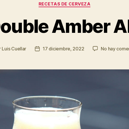
Categorías
RECETAS DE CERVEZA
ouble Amber A
r
Luis Cuellar
17 diciembre, 2022
No hay comen
r
Fecha
de
la
da
entrada