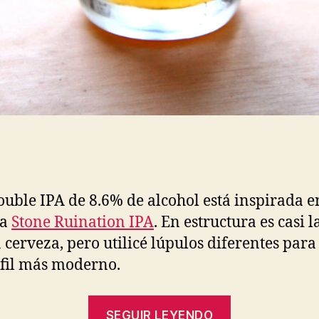
ouble IPA de 8.6% de alcohol está inspirada e
za
Stone Ruination IPA
. En estructura es casi l
cerveza, pero utilicé lúpulos diferentes para
fil más moderno.
“IIPA
SEGUIR LEYENDO