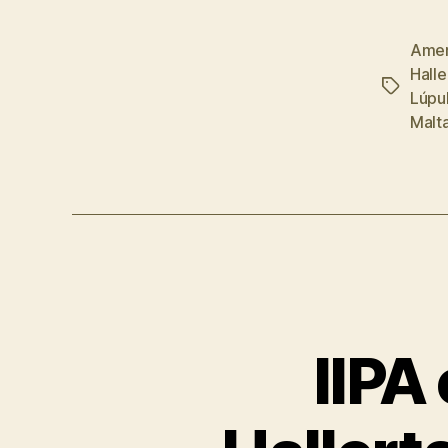
Amer
Halle
Etiqueta
Lúpu
Malt
IIPA