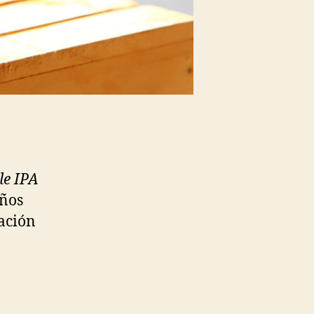
le IPA
eños
ración