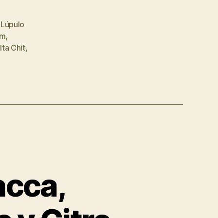
,
Lúpulo
em
,
ta Chit
,
acca,