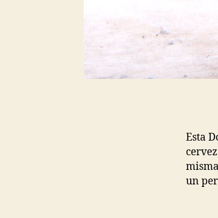
Esta D
cerve
misma 
un per