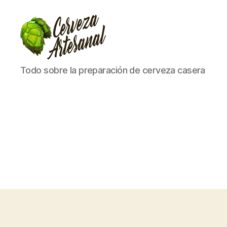
Cómo
Todo sobre la preparación de cerveza casera
hacer
cerveza
artesanal
en
casa