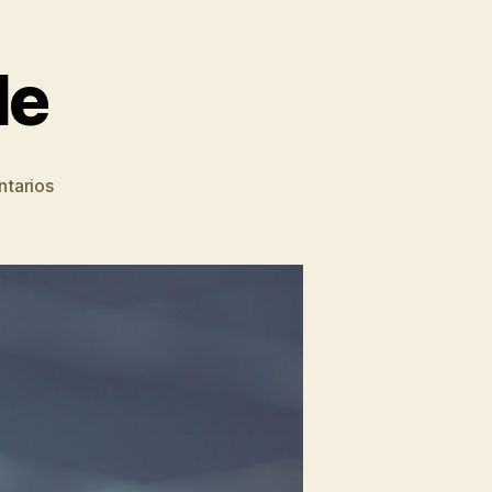
le
en
tarios
Double
Amber
Ale