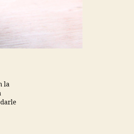
n la
a
 darle