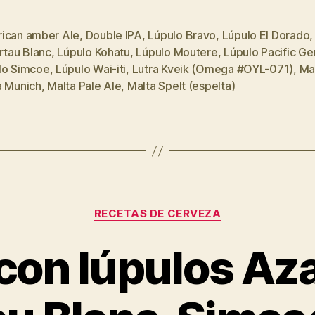
Ale”
ican amber Ale
,
Double IPA
,
Lúpulo Bravo
,
Lúpulo El Dorado
rtau Blanc
,
Lúpulo Kohatu
,
Lúpulo Moutere
,
Lúpulo Pacific G
s
lo Simcoe
,
Lúpulo Wai-iti
,
Lutra Kveik (Omega #OYL-071)
,
Mal
a Munich
,
Malta Pale Ale
,
Malta Spelt (espelta)
Categorías
RECETAS DE CERVEZA
 con lúpulos Az