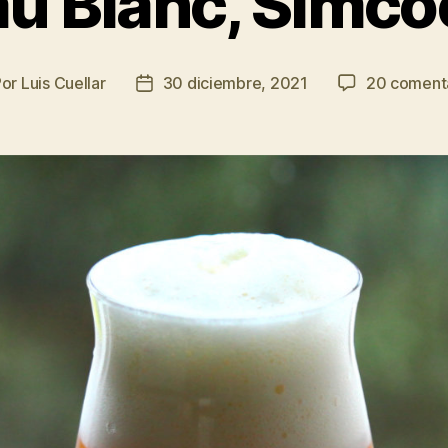
au Blanc, Simcoe
Por
Luis Cuellar
30 diciembre, 2021
20 coment
or
Fecha
de
la
rada
entrada