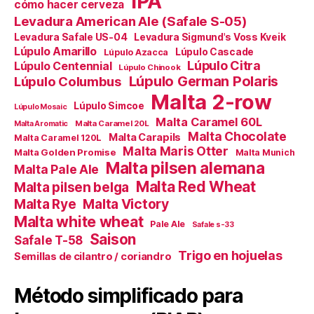
IPA
cómo hacer cerveza
Levadura American Ale (Safale S-05)
Levadura Safale US-04
Levadura Sigmund's Voss Kveik
Lúpulo Amarillo
Lúpulo Cascade
Lúpulo Azacca
Lúpulo Citra
Lúpulo Centennial
Lúpulo Chinook
Lúpulo German Polaris
Lúpulo Columbus
Malta 2-row
Lúpulo Simcoe
Lúpulo Mosaic
Malta Caramel 60L
Malta Caramel 20L
Malta Aromatic
Malta Chocolate
Malta Carapils
Malta Caramel 120L
Malta Maris Otter
Malta Golden Promise
Malta Munich
Malta pilsen alemana
Malta Pale Ale
Malta Red Wheat
Malta pilsen belga
Malta Victory
Malta Rye
Malta white wheat
Pale Ale
Safale s-33
Saison
Safale T-58
Trigo en hojuelas
Semillas de cilantro / coriandro
Método simplificado para