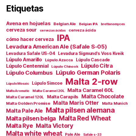
Etiquetas
Avena en hojuelas
Belgian Ale
Belgian IPA
brettanomyces
cerveza sour
cerveza ácida
cervezas ácidas
IPA
cómo hacer cerveza
Levadura American Ale (Safale S-05)
Levadura Safale US-04
Levadura Sigmund's Voss Kveik
Lúpulo Amarillo
Lúpulo Cascade
Lúpulo Azacca
Lúpulo Citra
Lúpulo Centennial
Lúpulo Chinook
Lúpulo German Polaris
Lúpulo Columbus
Malta 2-row
Lúpulo Simcoe
Lúpulo Mosaic
Malta Caramel 60L
Malta Caramel 20L
Malta Aromatic
Malta Chocolate
Malta Carapils
Malta Caramel 120L
Malta Maris Otter
Malta Golden Promise
Malta Munich
Malta pilsen alemana
Malta Pale Ale
Malta Red Wheat
Malta pilsen belga
Malta Victory
Malta Rye
Malta white wheat
Pale Ale
Safale s-33