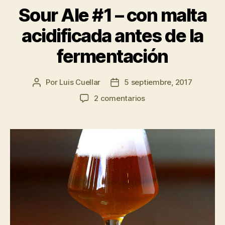
Sour Ale #1 – con malta
acidificada antes de la
fermentación
Por
Luis Cuellar
5 septiembre, 2017
Autor
Fecha
de
de
en
2 comentarios
la
la
Sour
entrada
entrada
Ale
#1
–
con
malta
acidificada
antes
de
la
fermentación