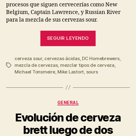
procesos que siguen cervecerías como New
Belgium, Captain Lawrence, y Russian River
para la mezcla de sus cervezas sour.
“Mezcla
SEGUIR LEYENDO
de
cervezas
cerveza sour
,
cervezas ácidas
,
DC Homebrewers
ácidas
,
mezcla de cervezas
,
mezclar tipos de cerveza
,
Etiquetas
para
Michael Tonsmeire
,
Mike Lastort
,
sours
balancear
su
sabor
y
Categorías
GENERAL
añadir
Evolución de cerveza
complejidad”
brett luego de dos