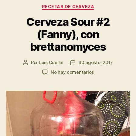
Categorías
RECETAS DE CERVEZA
Cerveza Sour #2
(Fanny), con
brettanomyces
Por
Luis Cuellar
30 agosto, 2017
Autor
Fecha
de
de
en
No hay comentarios
la
la
Cerveza
entrada
entrada
Sour
#2
(Fanny),
con
brettanomyces