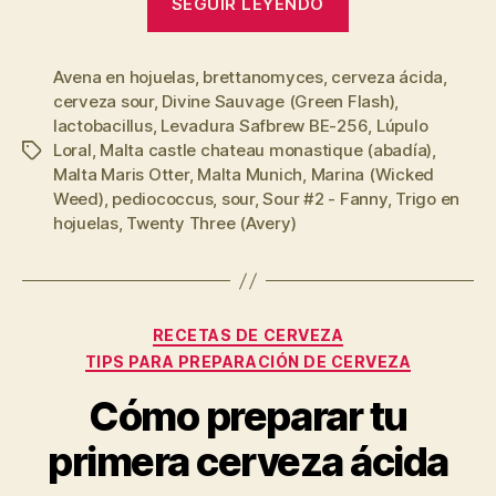
SEGUIR LEYENDO
Sour
#2
Avena en hojuelas
,
brettanomyces
,
cerveza ácida
(Fanny),
,
cerveza sour
,
Divine Sauvage (Green Flash)
,
con
lactobacillus
,
Levadura Safbrew BE-256
,
Lúpulo
brettanomyces
Loral
,
Malta castle chateau monastique (abadía)
,
Etiquetas
Malta Maris Otter
,
Malta Munich
,
Marina (Wicked
Weed)
,
pediococcus
,
sour
,
Sour #2 - Fanny
,
Trigo en
hojuelas
,
Twenty Three (Avery)
Categorías
RECETAS DE CERVEZA
TIPS PARA PREPARACIÓN DE CERVEZA
Cómo preparar tu
primera cerveza ácida