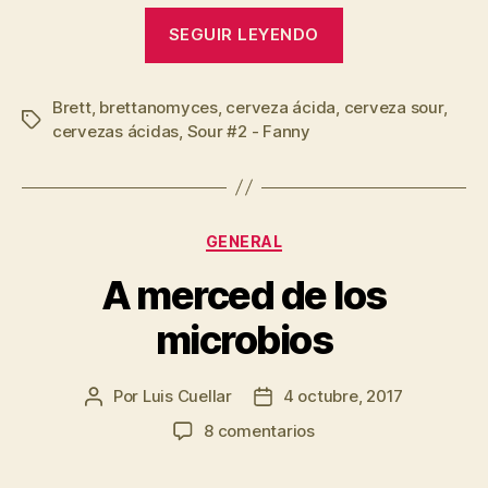
“Evolución
SEGUIR LEYENDO
de
cerveza
Brett
,
brettanomyces
,
cerveza ácida
,
brett
cerveza sour
,
Etiquetas
cervezas ácidas
,
Sour #2 - Fanny
luego
de
dos
meses
Categorías
GENERAL
de
A merced de los
acidificación”
microbios
Por
Luis Cuellar
4 octubre, 2017
Autor
Fecha
de
de
en
8 comentarios
la
la
A
entrada
entrada
merced