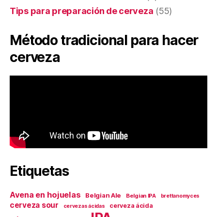
Tips para preparación de cerveza
(55)
Método tradicional para hacer
cerveza
Etiquetas
Avena en hojuelas
Belgian Ale
Belgian IPA
brettanomyces
cerveza sour
cerveza ácida
cervezas ácidas