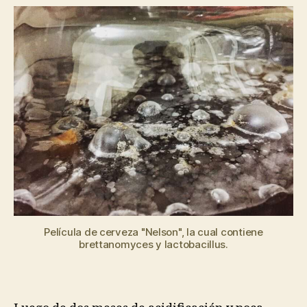
de
los
microbios
Película de cerveza "Nelson", la cual contiene
brettanomyces y lactobacillus.