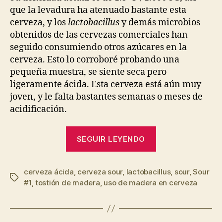
que la levadura ha atenuado bastante esta
cerveza, y los
lactobacillus
y demás microbios
obtenidos de las cervezas comerciales han
seguido consumiendo otros azúcares en la
cerveza. Esto lo corroboré probando una
pequeña muestra, se siente seca pero
ligeramente ácida. Esta cerveza está aún muy
joven, y le falta bastantes semanas o meses de
acidificación.
“Cerveza
SEGUIR LEYENDO
sour
#1
cerveza ácida
,
cerveza sour
,
lactobacillus
(Nelson)
,
sour
,
Sour
Etiquetas
#1
,
tostión de madera
,
uso de madera en cerveza
–
Maduración”