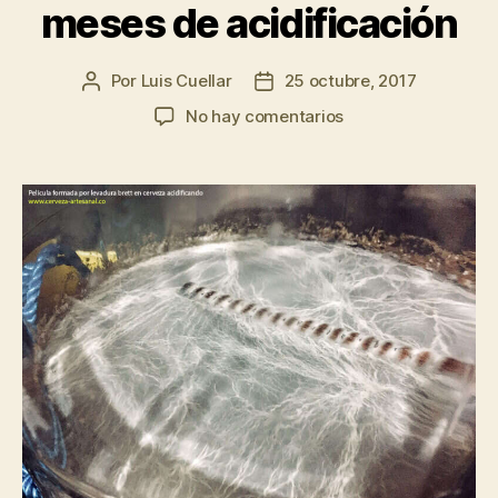
meses de acidificación
Por
Luis Cuellar
25 octubre, 2017
Autor
Fecha
de
de
en
No hay comentarios
la
la
Evolución
entrada
entrada
de
cerveza
brett
luego
de
dos
meses
de
acidificación