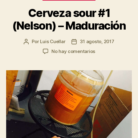
Cerveza sour #1
(Nelson) – Maduración
Por
Luis Cuellar
31 agosto, 2017
Autor
Fecha
de
de
en
No hay comentarios
la
la
Cerveza
entrada
entrada
sour
#1
(Nelson)
–
Maduración