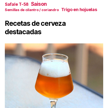
Saison
Safale T-58
Trigo en hojuelas
Semillas de cilantro / coriandro
Recetas de cerveza
destacadas