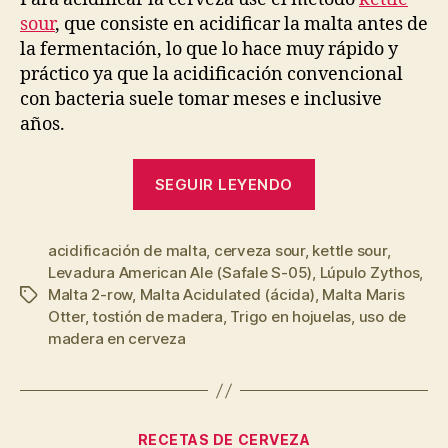
sour
, que consiste en acidificar la malta antes de
la fermentación, lo que lo hace muy rápido y
práctico ya que la acidificación convencional
con bacteria suele tomar meses e inclusive
años.
“Sour
SEGUIR LEYENDO
Ale
#1
acidificación de malta
,
cerveza sour
,
kettle sour
–
,
Levadura American Ale (Safale S-05)
,
Lúpulo Zythos
,
con
Malta 2-row
,
Malta Acidulated (ácida)
,
Malta Maris
Etiquetas
malta
Otter
,
tostión de madera
,
Trigo en hojuelas
,
uso de
acidificada
madera en cerveza
antes
de
la
Categorías
fermentación”
RECETAS DE CERVEZA