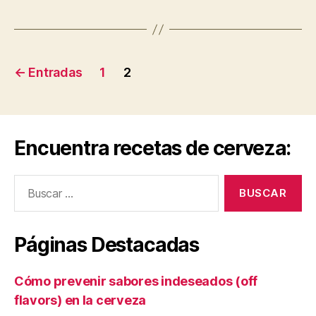
Paginación
←
Entradas
1
2
de
entradas
Encuentra recetas de cerveza:
Buscar:
Páginas Destacadas
Cómo prevenir sabores indeseados (off
flavors) en la cerveza