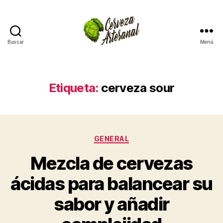
Buscar
Menú
Cómo
hacer
cerveza
artesanal
Etiqueta:
cerveza sour
en
casa
Categorías
GENERAL
Mezcla de cervezas
ácidas para balancear su
sabor y añadir