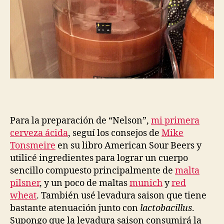
Para la preparación de “Nelson”,
mi primera
cerveza ácida
, seguí los consejos de
Mike
Tonsmeire
en su libro American Sour Beers y
utilicé ingredientes para lograr un cuerpo
sencillo compuesto principalmente de
malta
pilsner
, y un poco de maltas
munich
y
red
wheat
. También usé levadura saison que tiene
bastante atenuación junto con
lactobacillus
.
Supongo que la levadura saison consumirá la