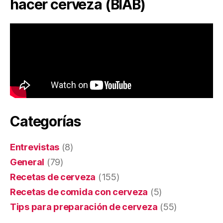
hacer cerveza (BIAB)
Categorías
Entrevistas
(8)
General
(79)
Recetas de cerveza
(155)
Recetas de comida con cerveza
(5)
Tips para preparación de cerveza
(55)