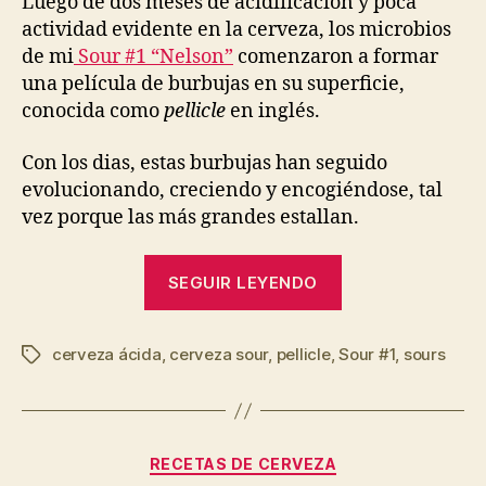
Luego de dos meses de acidificación y poca
actividad evidente en la cerveza, los microbios
de mi
Sour #1 “Nelson”
comenzaron a formar
una película de burbujas en su superficie,
conocida como
pellicle
en inglés.
Con los dias, estas burbujas han seguido
evolucionando, creciendo y encogiéndose, tal
vez porque las más grandes estallan.
“A
SEGUIR LEYENDO
merced
de
cerveza ácida
,
cerveza sour
,
pellicle
,
Sour #1
los
,
sours
Etiquetas
microbios”
Categorías
RECETAS DE CERVEZA