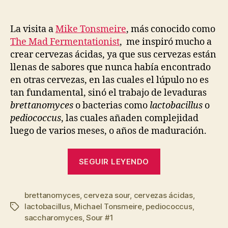
La visita a
Mike Tonsmeire
, más conocido como
The Mad Fermentationist
, me inspiró mucho a
crear cervezas ácidas, ya que sus cervezas están
llenas de sabores que nunca había encontrado
en otras cervezas, en las cuales el lúpulo no es
tan fundamental, sinó el trabajo de levaduras
brettanomyces
o bacterias como
lactobacillus
o
pediococcus
, las cuales añaden complejidad
luego de varios meses, o años de maduración.
“Cómo
SEGUIR LEYENDO
preparar
tu
brettanomyces
,
cerveza sour
,
cervezas ácidas
primera
,
lactobacillus
,
Michael Tonsmeire
,
pediococcus
,
Etiquetas
cerveza
saccharomyces
,
Sour #1
ácida”