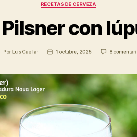
Categorías
RECETAS DE CERVEZA
ilsner con lúp
Por
Luis Cuellar
1 octubre, 2025
8 comentari
Autor
Fecha
de
de
a
la
entrada
entrada