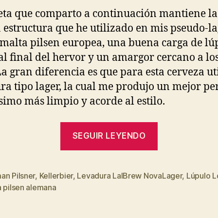
eta que comparto a continuación mantiene la
estructura que he utilizado en mis pseudo-la
malta pilsen europea, una buena carga de lú
al final del hervor y un amargor cercano a lo
La gran diferencia es que para esta cerveza ut
ra tipo lager, la cual me produjo un mejor per
imo más limpio y acorde al estilo.
“German
SEGUIR LEYENDO
Pilsner
con
lúpulo
an Pilsner
,
Kellerbier
,
Levadura LalBrew NovaLager
,
Lúpulo L
s
a pilsen alemana
Loral”