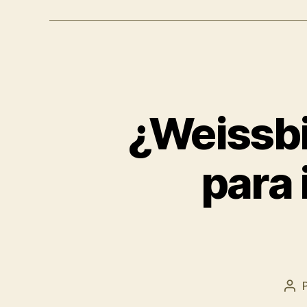
¿Weissbi
para 
Aut
de