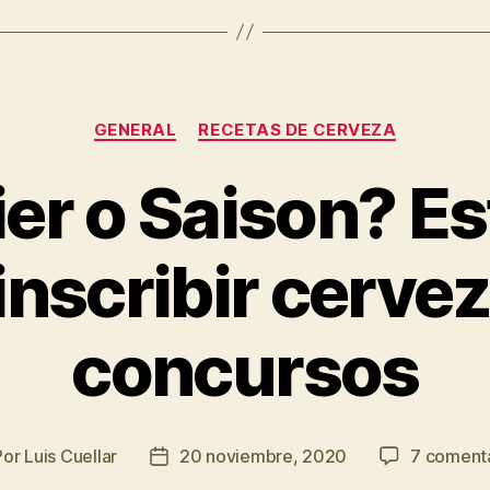
Categorías
GENERAL
RECETAS DE CERVEZA
er o Saison? Es
inscribir cerve
concursos
Por
Luis Cuellar
20 noviembre, 2020
7 coment
or
Fecha
de