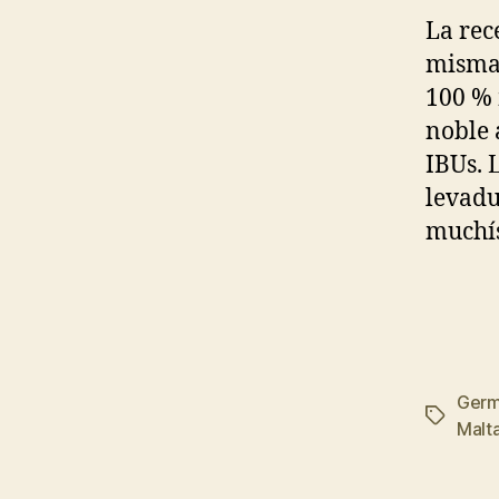
La rec
misma 
100 % 
noble 
IBUs. 
levadu
muchís
Germ
Etiqueta
Malt