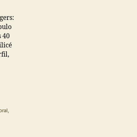
gers:
pulo
s 40
ilicé
fil,
oral
,