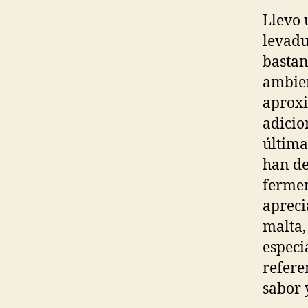
Llevo 
levadu
bastan
ambien
aprox
adicio
última
han de
fermen
apreci
malta,
especi
refere
sabor