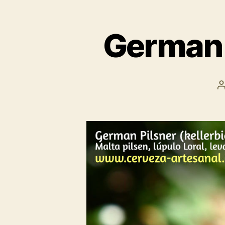
German P
l