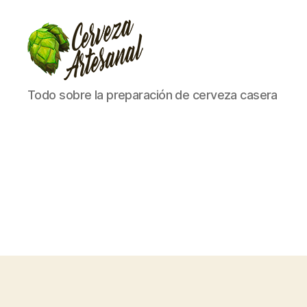
Cómo
Todo sobre la preparación de cerveza casera
hacer
cerveza
artesanal
en
casa