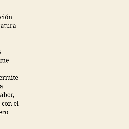
ación
ratura
s
 me
permite
la
abor,
 con el
ero